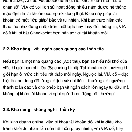
Năm 2026, AI của Facebook đánh giá tài khoản dựa trên "Dấu 
chân số". VIA cổ với lịch sử hoạt động nhiều năm được hệ thống 
mặc định là tài khoản của người dùng thật. Điều này giúp tài 
khoản có một "lớp giáp" bảo vệ tự nhiên. Khi bạn thực hiện các 
thao tác như đăng nhập trên thiết bị lạ hay thay đổi thông tin, VIA 
cổ ít khi bị bắt Checkpoint hơn hẳn so với tài khoản mới.
2.2. Khả năng "vít" ngân sách quảng cáo thần tốc
Nếu bạn là một nhà quảng cáo (Ads thủ), bạn sẽ hiểu nỗi khổ của 
việc bị giới hạn chi tiêu (Spending Limit). Tài khoản mới thường bị 
giới hạn ở mức chi tiêu rất thấp mỗi ngày. Ngược lại, VIA cổ – đặc 
biệt là các dòng đã từng có lịch sử chi tiêu – thường có ngưỡng 
thanh toán cao và cho phép bạn vít ngân sách lớn ngay từ đầu mà 
không bị khóa tài khoản vì nghi ngờ "hoạt động bất thường".
2.3. Khả năng "kháng nghị" thần kỳ
Khi kinh doanh online, việc bị khóa tài khoản đôi khi là điều khó 
tránh khỏi do nhầm lẫn của hệ thống. Tuy nhiên, với VIA cổ, tỉ lệ 