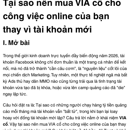
Tại sao nên mua VIA cổ cho 
công việc online của bạn 
thay vì tài khoản mới
I. Mở bài
Trong thế giới kinh doanh trực tuyến đầy biến động năm 2026, tài 
khoản Facebook không chỉ đơn thuần là một trang cá nhân để kết 
nối, mà nó đã trở thành "cần câu cơm", là "nguyên liệu" cốt lõi của 
mọi chiến dịch Marketing. Tuy nhiên, một thực tế nghiệt ngã mà bất 
kỳ Ads thủ hay dân MMO nào cũng từng trải qua là tình trạng tài 
khoản vừa tạo đã bị khóa, hoặc vừa lên camp quảng cáo đã "die" 
ngay lập tức.
Câu hỏi đặt ra là: Tại sao có những người chạy hàng tỷ tiền quảng 
cáo mỗi tháng mà tài khoản vẫn "bất tử", trong khi bạn lại loay 
hoay với đống tài khoản mới lập? Câu trả lời nằm ở khái niệm 
VIA 
cổ
. Vậy tại sao nên mua VIA cổ cho công việc online của bạn thay 