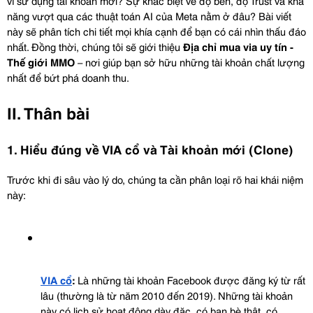
vì sử dụng tài khoản mới? Sự khác biệt về độ bền, độ Trust và khả 
năng vượt qua các thuật toán AI của Meta nằm ở đâu? Bài viết 
này sẽ phân tích chi tiết mọi khía cạnh để bạn có cái nhìn thấu đáo 
nhất. Đồng thời, chúng tôi sẽ giới thiệu 
Địa chỉ mua via uy tín - 
Thế giới MMO
 – nơi giúp bạn sở hữu những tài khoản chất lượng 
nhất để bứt phá doanh thu.
II. Thân bài
1. Hiểu đúng về VIA cổ và Tài khoản mới (Clone)
Trước khi đi sâu vào lý do, chúng ta cần phân loại rõ hai khái niệm 
này:
VIA cổ
:
 Là những tài khoản Facebook được đăng ký từ rất 
lâu (thường là từ năm 2010 đến 2019). Những tài khoản 
này có lịch sử hoạt động dày đặc, có bạn bè thật, có 