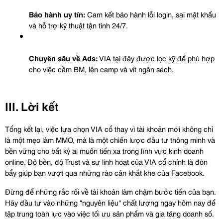
Bảo hành uy tín:
 Cam kết bảo hành lỗi login, sai mật khẩu 
và hỗ trợ kỹ thuật tận tình 24/7.
Chuyên sâu về Ads:
 VIA tại đây được lọc kỹ để phù hợp 
cho việc cầm BM, lên camp và vít ngân sách.
III. Lời kết
Tổng kết lại, việc lựa chọn VIA cổ thay vì tài khoản mới không chỉ 
là một mẹo làm MMO, mà là một chiến lược đầu tư thông minh và 
bền vững cho bất kỳ ai muốn tiến xa trong lĩnh vực kinh doanh 
online. Độ bền, độ Trust và sự linh hoạt của VIA cổ chính là đòn 
bẩy giúp bạn vượt qua những rào cản khắt khe của Facebook.
Đừng để những rắc rối về tài khoản làm chậm bước tiến của bạn. 
Hãy đầu tư vào những "nguyên liệu" chất lượng ngay hôm nay để 
tập trung toàn lực vào việc tối ưu sản phẩm và gia tăng doanh số.