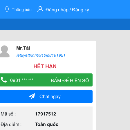
Đăng nhập / Đăng ký
Thông báo
Mr. Tài
letuyettrinh0910id8181921
HẾT HẠN
0931 *** ***
BẤM ĐỂ HIỆN SỐ
Chat ngay
Mã số :
17917512
Địa điểm :
Toàn quốc