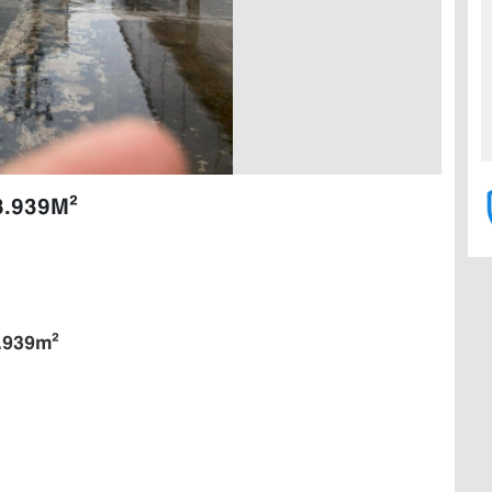
8.939M²
.939m²