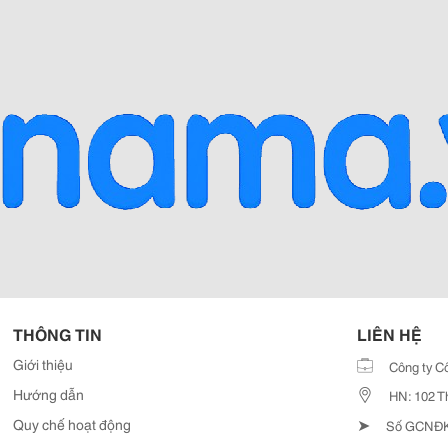
THÔNG TIN
LIÊN HỆ
Giới thiệu
Công ty C
Hướng dẫn
HN: 102 T
➤
Quy chế hoạt động
Số GCNĐKD