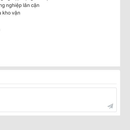
ng nghiệp lân cận
à kho vận
G