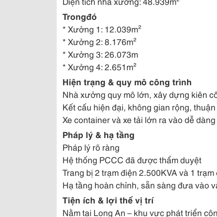
Diện tích nhà xưởng: 48.939m²
Trong
đó
*
Xưởng 1: 12.039m²
*
Xưởng 2: 8.176m²
*
Xưởng 3: 26.073m
*
Xưởng 4: 2.651m²
Hiện trạng & quy mô công trình
Nhà xưởng quy mô lớn, xây dựng kiên c
Kết cấu hiện đại, không gian rộng, thuận 
Xe container và xe tải lớn ra vào dễ dàng
Pháp lý & hạ tầng
Pháp lý rõ ràng
Hệ thống PCCC đã được thẩm duyệt
Trang bị 2 trạm điện 2.500KVA và 1 trạm
Hạ tầng hoàn chỉnh, sẵn sàng đưa vào 
Tiện ích & lợi thế vị trí
Nằm tại Long An – khu vực phát triển cô