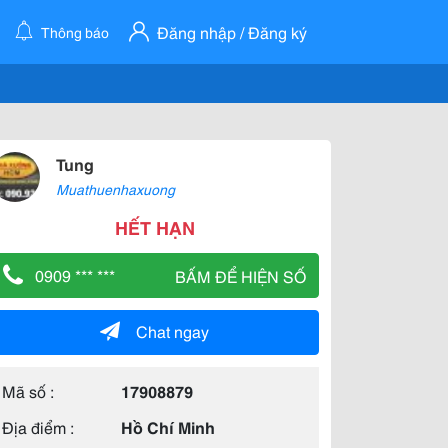
Đăng nhập / Đăng ký
Thông báo
Tung
Muathuenhaxuong
HẾT HẠN
0909 *** ***
BẤM ĐỂ HIỆN SỐ
Chat ngay
Mã số :
17908879
Địa điểm :
Hồ Chí Minh