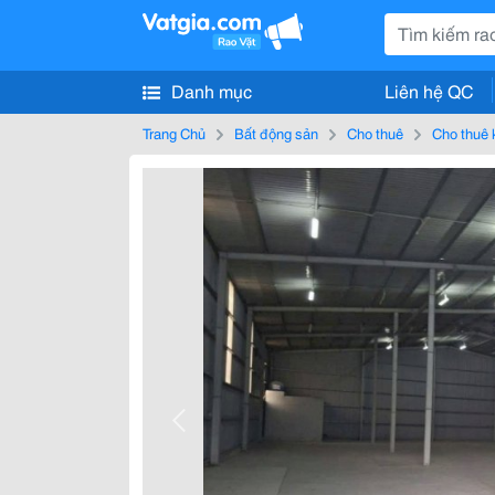
Danh mục
Liên hệ QC
Trang Chủ
Bất động sản
Cho thuê
Cho thuê 