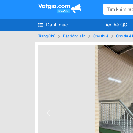
Danh mục
Liên hệ QC
Trang Chủ
Bất động sản
Cho thuê
Cho thuê 