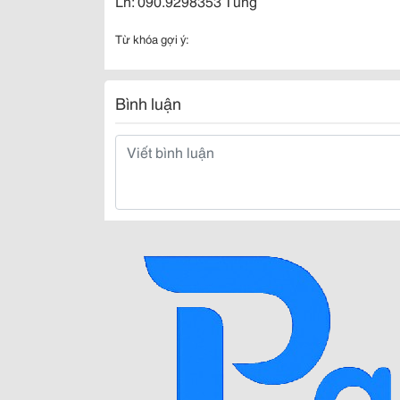
Lh: 090.9298353 Tùng
Từ khóa gợi ý:
Bình luận