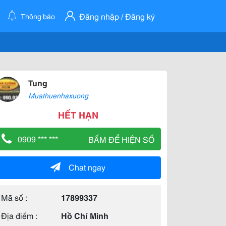
Đăng nhập / Đăng ký
Thông báo
Tung
Muathuenhaxuong
HẾT HẠN
0909 *** ***
BẤM ĐỂ HIỆN SỐ
Chat ngay
Mã số :
17899337
Địa điểm :
Hồ Chí Minh