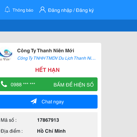
Đăng nhập / Đăng ký
Thông báo
Công Ty Thanh Niên Mới
C
ông Ty TNHH TMDV Du Lịch Thanh Niên Mới
HẾT HẠN
0988 *** ***
BẤM ĐỂ HIỆN SỐ
Chat ngay
Mã số :
17867913
Địa điểm :
Hồ Chí Minh