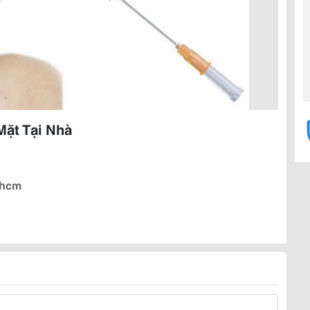
ặt Tại Nhà
phcm