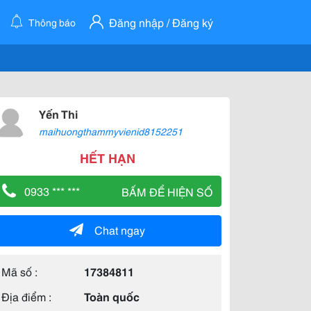
Đăng nhập / Đăng ký
Thông báo
Yến Thi
maihuongthammyvienid8152251
HẾT HẠN
0933 *** ***
BẤM ĐỂ HIỆN SỐ
Chat ngay
Mã số :
17384811
Địa điểm :
Toàn quốc