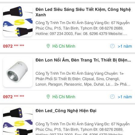
Đèn Led Siêu Sáng Siêu Tiết Kiệm, Công Nghệ
Xanh
Công Ty Tnhh Tm Dv Kt Ánh Sáng Vàng Đc: 67 Nguyễn
Phúc Chu, P15, Tân Bình, Tphcm Đt: 08 6276 2689,
Hotline: 097 234 2003, Fax: 08. 6296 4379 Website:
Http://Www.anhsangvang.com.vn Email:
Anhsangvang01@Gmail.com Công Ty Ánh Sáng Vàng
0972 *** ***
Hồ Chí Minh
>1 năm
Là
Đèn Lon Nổi Âm, Đèn Trang Trí, Thiết Bị Điện...
Công Ty Tnhh Tm Dv Kt Ánh Sáng Vàng Chuyên: 1≫
Phân Phối Sỉ Thiết Bị Điện: Clipsal, Sino, Chengli,
Lonon, Paragon, Panasonic, Mpe, Duhal, Ls... 2≫ Phân
Phối Đèn Chiếu Sáng Nội Ngoại Thất: Nét Việt, Euro,
Sano, Quốc Ngọc, 168 Lighting, Kim Lo
0972 *** ***
Hồ Chí Minh
>1 năm
Đèn Led_Công Nghệ Hiện Đại
Công Ty Tnhh Tm Dv Kt Ánh Sáng Vàng Đc: 67 Nguyễn
Phúc Chu, P15, Tân Bình, Tphcm Đt: 08 6276 2689,
Hotline: 097 234 2003, Fax: 08. 6296 4379 Website: