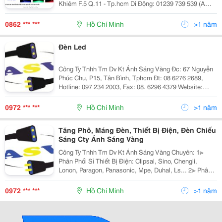
Khiêm F.5 Q.11 - Tp.hcm Di Động: 01239 739 539 (A
Hồng) - Đt: (08) 626.40821 Email:
Anhsangsankhau@Gmail.com Đèn Sân Khấu Trọ
0862 *** ***
Hồ Chí Minh
>1 năm
Đèn Led
Công Ty Tnhh Tm Dv Kt Ánh Sáng Vàng Đc: 67 Nguyễn
Phúc Chu, P15, Tân Bình, Tphcm Đt: 08 6276 2689,
Hotline: 097 234 2003, Fax: 08. 6296 4379 Website:
Http://Www.anhsangvang.com.vn Email:
Anhsangvang01@Gmail.com Công Ty Ánh Sáng Vàng
0972 *** ***
Hồ Chí Minh
>1 năm
Là
Tăng Phô, Máng Đèn, Thiết Bị Điện, Đèn Chiếu
Sáng Cty Ánh Sáng Vàng
Công Ty Tnhh Tm Dv Kt Ánh Sáng Vàng Chuyên: 1≫
Phân Phối Sỉ Thiết Bị Điện: Clipsal, Sino, Chengli,
Lonon, Paragon, Panasonic, Mpe, Duhal, Ls... 2≫ Phân
Phối Đèn Chiếu Sáng Nội Ngoại Thất: Nét Việt, Euro,
Sano, Quốc Ngọc, 168 Lighting, Kim Lo
0972 *** ***
Hồ Chí Minh
>1 năm