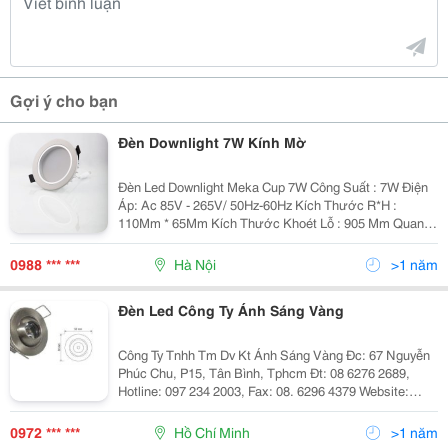
Gợi ý cho bạn
Đèn Downlight 7W Kính Mờ
Đèn Led Downlight Meka Cup 7W Công Suất : 7W Điện
Áp: Ac 85V - 265V/ 50Hz-60Hz Kích Thước R*H :
110Mm * 65Mm Kích Thước Khoét Lỗ : 905 Mm Quang
Thông : 630 Lm Nhiệt Độ Màu :
6500K(Trắng)/3200K(Vàng) Vật Liệu : Nhôm Đúc B
0988 *** ***
Hà Nội
>1 năm
Đèn Led Công Ty Ánh Sáng Vàng
Công Ty Tnhh Tm Dv Kt Ánh Sáng Vàng Đc: 67 Nguyễn
Phúc Chu, P15, Tân Bình, Tphcm Đt: 08 6276 2689,
Hotline: 097 234 2003, Fax: 08. 6296 4379 Website:
Http://Www.anhsangvang.com.vn Email:
Anhsangvang01@Gmail.com Công Ty Ánh Sáng Vàng
0972 *** ***
Hồ Chí Minh
>1 năm
Là