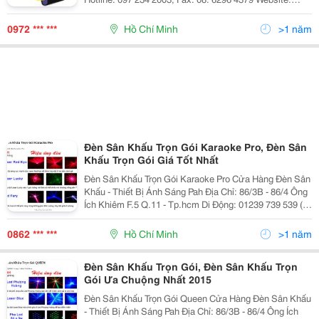
Http://Www.anhsangvang.com.vn Email:
Anhsangvang01@Gmail.com Công Ty Ánh Sáng Vàng
0972 *** ***
Hồ Chí Minh
>1 năm
Là
Đèn Sân Khấu Trọn Gói Karaoke Pro, Đèn Sân
Khấu Trọn Gói Giá Tốt Nhất
Đèn Sân Khấu Trọn Gói Karaoke Pro Cửa Hàng Đèn Sân
Khấu - Thiết Bị Ánh Sáng Pah Địa Chỉ: 86/3B - 86/4 Ông
Ích Khiêm F.5 Q.11 - Tp.hcm Di Động: 01239 739 539 (A
Hồng) - Đt: (08) 626.40821 Email:
Anhsangsankhau@Gmail.com Đèn
0862 *** ***
Hồ Chí Minh
>1 năm
Đèn Sân Khấu Trọn Gói, Đèn Sân Khấu Trọn
Gói Ưa Chuộng Nhất 2015
Đèn Sân Khấu Trọn Gói Queen Cửa Hàng Đèn Sân Khấu
- Thiết Bị Ánh Sáng Pah Địa Chỉ: 86/3B - 86/4 Ông Ích