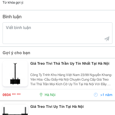
Từ khóa gợi ý:
Bình luận
Gợi ý cho bạn
Giá Treo Tivi Thả Trần Uy Tín Nhất Tại Hà Nội
Công Ty Tnhh Kho Hàng Việt Nam 23/99 Nguyễn Khang-
Yên Hòa -Cầu Giấy-Hà Nội Chuyên Cung Cấp Giá Treo
Tivi Thả Trần Mọi Kích Cỡ Uy Tín Tại Hà Nội Với Đầy Đủ
Chủng Loại Cho Tất Cả Các Loại Tivi Màn Hình Từ 24
Inch Đến 75 Inch Của Các Hãng Nh
0934 *** ***
Hà Nội
>1 năm
Giá Treo Tivi Uy Tín Tại Hà Nội