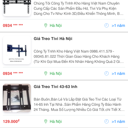
Chúng Tôi Công Ty Tnhh Kho Hàng Việt Nam Chuyên
Cung Cấp Các Sản Phẩm Đầu Hd, Tivi Và Phụ Kiện
Dùng Cho Tv Như Kính 3D,Điều Khiển Thông Minh, Bàn
Phím Không Dây, Giá Treo Tv...đảm Bảo Hàng Chính
Hãng,Giá Thành Cạnh Tranh Nhất,Chất Lượng Tốt
0934 *** ***
Hà Nội
>1 năm
Nhất. Nhậ
Giá Treo Tivi Hà Nội
Công Ty Tnhh Kho Hàng Việt Nam 0986.411.579 -
09345.81.022 Thời Gian Giao Hàng Cho Khách Hàng
(Từ Khi Gọi Mua Đến Khi Nhân Hàng Không Quá 2 Giờ)
Thời Gian Làm Việc : Sáng Từ 8H Đến 12H Chiều Từ
13H Đến 18H, Làm Việc Cả T7 Và Cn Các Loạ
0934 *** ***
Hà Nội
>1 năm
Giá Treo Tivi 43-63 Inh
Bán Buôn,Bán Lẻ Và Lắp Đặt Giá Teo Tivi Các Loại Từ
14-65 Inh Tại Nhà .Sản Phẩm Hàng Công Ty Bảo Hành
24 Tháng. Mua Số Lượng Nhiều Có Giá Tốt.chi Tiết Xin
Liên Hệ Anh Thành Đt: 0912489930 .Hân Hạnh Được
Phục Vụ.
₫
129.000
Hà Nội
>1 năm