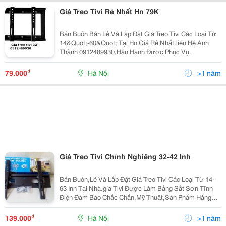
Giá Treo Tivi Rẻ Nhất Hn 79K
Bán Buôn Bán Lẻ Và Lắp Đặt Giá Treo Tivi Các Loại Từ
14&Quot;-60&Quot; Tại Hn Giá Rẻ Nhất.liên Hệ Anh
Thành 0912489930,Hân Hạnh Được Phục Vụ.
₫
79.000
Hà Nội
>1 năm
Giá Treo Tivi Chỉnh Nghiêng 32-42 Inh
Bán Buôn,Lẻ Và Lắp Đặt Giá Treo Tivi Các Loại Từ 14-
63 Inh Tại Nhà.gía Tivi Được Làm Bằng Sắt Sơn Tĩnh
Điện Đảm Bảo Chắc Chắn,Mỹ Thuật,Sản Phẩm Hàng
Cty Được Bảo Hàng 1 Năm.mua Số Lượng Nhiều Sẽ
Có Giá Tốt.chi Tiết Xin Liên Hệ Anh Thành Đt:
₫
139.000
Hà Nội
>1 năm
091248993