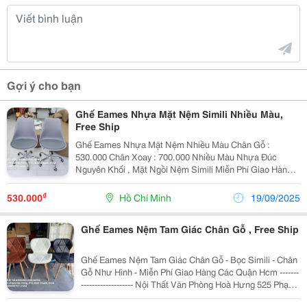
Gợi ý cho bạn
Ghế Eames Nhựa Mặt Nệm Simili Nhiều Màu,
Free Ship
Ghế Eames Nhựa Mặt Nệm Nhiều Màu Chân Gỗ :
530.000 Chân Xoay : 700.000 Nhiều Màu Nhựa Đúc
Nguyên Khối , Mặt Ngồi Nệm Simili Miễn Phí Giao Hàng
Các Quận Hcm
&Mdash;&Mdash;&Mdash;&Mdash;&Mdash;&Mdash;&Md
₫
530.000
Hồ Chí Minh
19/09/2025
Ghế Eames Nệm Tam Giác Chân Gỗ , Free Ship
Ghế Eames Nệm Tam Giác Chân Gỗ - Bọc Simili - Chân
Gỗ Như Hình - Miễn Phí Giao Hàng Các Quận Hcm -------
------------------- Nội Thất Văn Phòng Hoà Hưng 525 Phạm
Văn Đồng, P13, Bình Thạnh, Hcm ☎️ 0902440757 (Zalo)