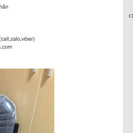
chắn
call,zalo,viber)
g.com