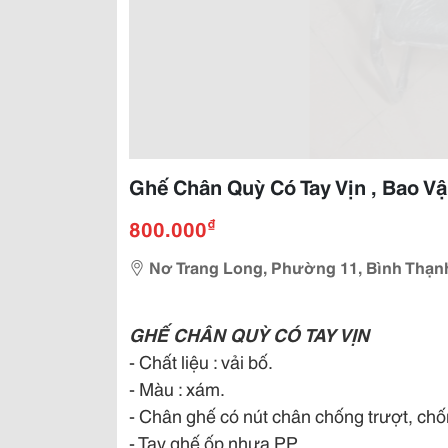
Ghế Chân Quỳ Có Tay Vịn , Bao 
₫
800.000
Nơ Trang Long, Phường 11, Bình Thạnh
GHẾ CHÂN QUỲ CÓ TAY VỊN
- Chất liệu : vải bố.
- Màu : xám.
- Chân ghế có nút chân chống trượt, chố
- Tay ghế ốp nhựa PP.