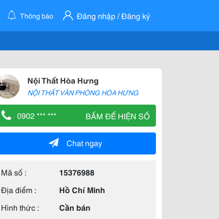
Đăng nhập / Đăng ký
Thông báo
Nội Thất Hòa Hưng
NỘI THẤT VĂN PHÒNG HÒA HƯNG
0902 *** ***
BẤM ĐỂ HIỆN SỐ
Chat ngay
Mã số :
15376988
Địa điểm :
Hồ Chí Minh
Hình thức :
Cần bán