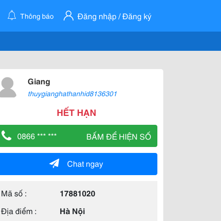
Đăng nhập / Đăng ký
Thông báo
Giang
thuygianghathanhid8136301
HẾT HẠN
0866 *** ***
BẤM ĐỂ HIỆN SỐ
Chat ngay
Mã số :
17881020
Địa điểm :
Hà Nội