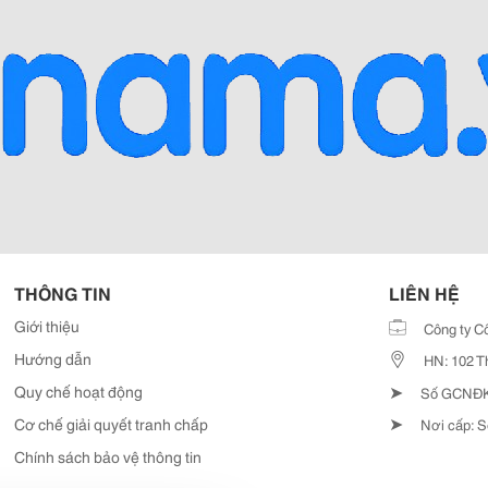
THÔNG TIN
LIÊN HỆ
Giới thiệu
Công ty C
Hướng dẫn
HN: 102 T
➤
Quy chế hoạt động
Số GCNĐKD
➤
Cơ chế giải quyết tranh chấp
Nơi cấp: S
Chính sách bảo vệ thông tin