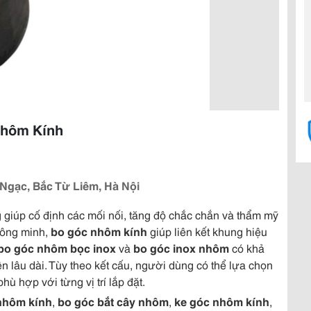
Nhôm Kính
gạc, Bắc Từ Liêm, Hà Nội
g giúp cố định các mối nối, tăng độ chắc chắn và thẩm mỹ
thông minh,
bo góc nhôm kính
giúp liên kết khung hiệu
bo góc nhôm bọc inox
và
bo góc inox nhôm
có khả
n lâu dài. Tùy theo kết cấu, người dùng có thể lựa chọn
hù hợp với từng vị trí lắp đặt.
nhôm kính
,
bo góc bắt cây nhôm
,
ke góc nhôm kính
,