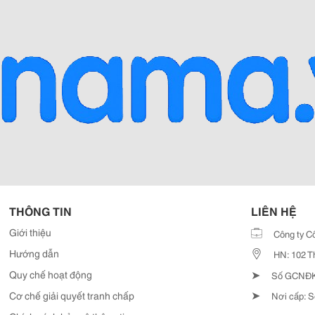
THÔNG TIN
LIÊN HỆ
Giới thiệu
Công ty C
Hướng dẫn
HN: 102 T
➤
Quy chế hoạt động
Số GCNĐKD
➤
Cơ chế giải quyết tranh chấp
Nơi cấp: S