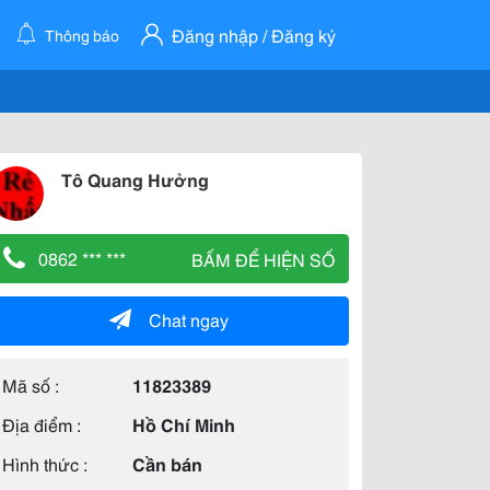
Đăng nhập / Đăng ký
Thông báo
Tô Quang Hưởng
0862 *** ***
BẤM ĐỂ HIỆN SỐ
Chat ngay
Mã số :
11823389
Địa điểm :
Hồ Chí Minh
Hình thức :
Cần bán