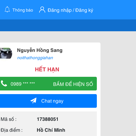
Đăng nhập / Đăng ký
Thông báo
Nguyễn Hồng Sang
noithathonggiahan
HẾT HẠN
0989 *** ***
BẤM ĐỂ HIỆN SỐ
Chat ngay
Mã số :
17388051
Địa điểm :
Hồ Chí Minh