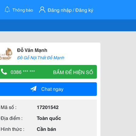
Đăng nhập / Đăng ký
Thông báo
Đỗ Văn Mạnh
Đồ Gỗ Nội Thất Đỗ Mạnh
0386 *** ***
BẤM ĐỂ HIỆN SỐ
Chat ngay
Mã số :
17201542
Địa điểm :
Toàn quốc
Hình thức :
Cần bán