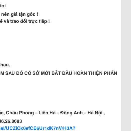
doi
nên giá tận gốc !
và trao đổi trực tiếp !
nhau.
M SAU ĐÓ CÓ SỞ MỚI BẮT ĐẦU HOÀN THIỆN PHẨN
ắc, Châu Phong – Liên Hà – Đông Anh – Hà Nội ,
946.26.8683
nnel/UCZiOx0efCE6Ur1dK7nVrH3A?