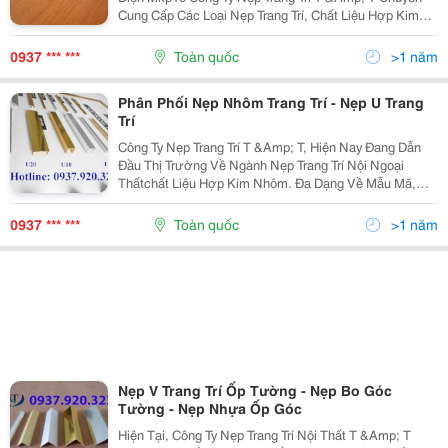
Cung Cấp Các Loại Nẹp Trang Trí, Chất Liệu Hợp Kim
Nhôm. Ngoài Những Sản Phẩm Nẹp Dành Cho Ngành
Thiết Kế, Xây Dựng, Sàn Gỗ. Chúng Tôi Còn Cung...
0937 *** ***
Toàn quốc
>1 năm
Phân Phối Nẹp Nhôm Trang Trí - Nẹp U Trang
Trí
Công Ty Nẹp Trang Trí T &Amp; T, Hiện Nay Đang Dẫn
Đầu Thị Trường Về Ngành Nẹp Trang Trí Nội Ngoại
Thấtchất Liệu Hợp Kim Nhôm. Đa Dạng Về Mẫu Mã,
Quy Cách, Ứng Dụng Rộng Rãi Cho Nhiều Phong Cách
Thi Công Thiết Kế Khác Nhau. Bên Cạnh Các Dòng Sản
0937 *** ***
Toàn quốc
>1 năm
P
Nẹp V Trang Trí Ốp Tường - Nẹp Bo Góc
Tường - Nẹp Nhựa Ốp Góc
Hiện Tại, Công Ty Nẹp Trang Trí Nội Thất T &Amp; T