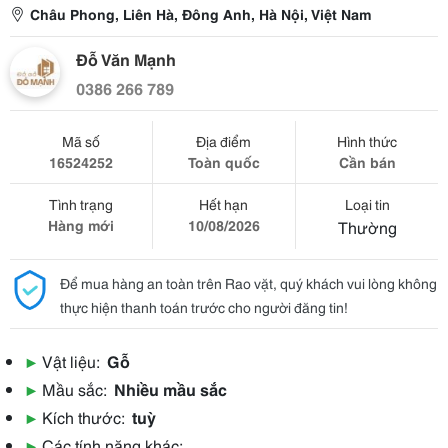
Châu Phong, Liên Hà, Đông Anh, Hà Nội, Việt Nam
Đỗ Văn Mạnh
0386 266 789
Mã số
Địa điểm
Hình thức
16524252
Toàn quốc
Cần bán
Tình trạng
Hết hạn
Loại tin
Hàng mới
10/08/2026
Thường
Để mua hàng an toàn trên Rao vặt, quý khách vui lòng không
thực hiện thanh toán trước cho người đăng tin!
▶
Vật liệu:
Gỗ
▶
Mầu sắc:
Nhiều mầu sắc
▶
Kích thước:
tuỳ
▶
Các tính năng khác: