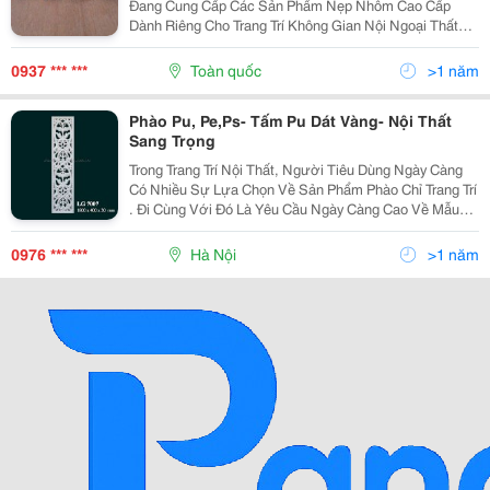
Đang Cung Cấp Các Sản Phẩm Nẹp Nhôm Cao Cấp
Dành Riêng Cho Trang Trí Không Gian Nội Ngoại Thất
Đặc Biệt Là Các Vị Trí Góc Tường. Sở Dĩ, Chúng Tôi
Chọn Hướng Đi Cung Cấp Các Sản Phẩm Nẹp Nhôm
0937 *** ***
Toàn quốc
>1 năm
Trang
Phào Pu, Pe,Ps- Tấm Pu Dát Vàng- Nội Thất
Sang Trọng
Trong Trang Trí Nội Thất, Người Tiêu Dùng Ngày Càng
Có Nhiều Sự Lựa Chọn Về Sản Phẩm Phào Chỉ Trang Trí
. Đi Cùng Với Đó Là Yêu Cầu Ngày Càng Cao Về Mẫu
Mã Và Chất Lượng. Dịch Hồng Hawa Không Chỉ Dẫn
Đầu Về Các Sản Phẩm Thạch Cao Trang Trí, Mà Còn Nh
0976 *** ***
Hà Nội
>1 năm