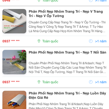
0948 *** ***
Toàn quốc
>1 năm
Phân Phối Nẹp Nhôm Trang Trí - Nẹp V Trang
Trí - Nẹp V Ốp Tường
Chuyên Cung Cấp Nẹp Trang Trí - Nẹp V Ốp Tường - Thi
Công Nẹp V Công Ty Nẹp Trang Trí T &Amp; T Tự Hào
Là Nhà Cung Cấp Nẹp Hợp Kim Nhôm Trang Trí Hàng
Đầu Việt Nam. Chuyên Cung Cấp Các Sản Phẩm Nẹp
Trang Trí Kim Loại , Nẹp V Nhựa Pvc, Nẹp V Trang...
0937 *** ***
Toàn quốc
>1 năm
Phân Phối Nẹp Nhôm Trang Trí - Nẹp T Nối Sàn
Chuyên Phân Phối Nẹp Nhôm Trang Trí &Ndash; Nẹp T
Nối Sàn Chuyên Cung Cấp Các Loại Nẹp Nhôm Trang Trí
Nội Thấ T, Nẹp Ốp Tường, Nẹp T Trang Trí Nối Sàn Giá
Rẻ Cho Đại Lý, Công Trình, Dự Án, Nhà Thầu, Khách
Lẻ... Hình Ảnh Nẹp T Đã Hoàn Thiện ...
0937 *** ***
Toàn quốc
>1 năm
Phân Phối Nẹp Nhôm Trang Trí - Nẹp Luồn Dây
Điện Giá Rẻ
Phân Phối Nẹp Nhôm Trang Trí &Ndash;Nẹp Luồn Dây
Điện Mkp10 Công Ty Nẹp Trang Trí T &Amp; T Chuyên