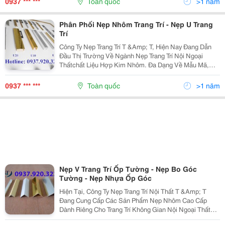
0937 *** ***
Toàn quốc
>1 năm
Phân Phối Nẹp Nhôm Trang Trí - Nẹp U Trang
Trí
Công Ty Nẹp Trang Trí T &Amp; T, Hiện Nay Đang Dẫn
Đầu Thị Trường Về Ngành Nẹp Trang Trí Nội Ngoại
Thấtchất Liệu Hợp Kim Nhôm. Đa Dạng Về Mẫu Mã,
Quy Cách, Ứng Dụng Rộng Rãi Cho Nhiều Phong Cách
Thi Công Thiết Kế Khác Nhau. Bên Cạnh Các Dòng Sản
0937 *** ***
Toàn quốc
>1 năm
P
Nẹp V Trang Trí Ốp Tường - Nẹp Bo Góc
Tường - Nẹp Nhựa Ốp Góc
Hiện Tại, Công Ty Nẹp Trang Trí Nội Thất T &Amp; T
Đang Cung Cấp Các Sản Phẩm Nẹp Nhôm Cao Cấp
Dành Riêng Cho Trang Trí Không Gian Nội Ngoại Thất
Đặc Biệt Là Các Vị Trí Góc Tường. Sở Dĩ, Chúng Tôi