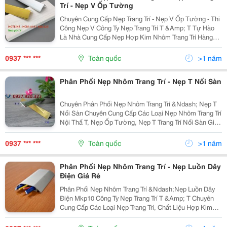
Trí - Nẹp V Ốp Tường
Chuyên Cung Cấp Nẹp Trang Trí - Nẹp V Ốp Tường - Thi
Công Nẹp V Công Ty Nẹp Trang Trí T &Amp; T Tự Hào
Là Nhà Cung Cấp Nẹp Hợp Kim Nhôm Trang Trí Hàng
Đầu Việt Nam. Chuyên Cung Cấp Các Sản Phẩm Nẹp
Trang Trí Kim Loại , Nẹp V Nhựa Pvc, Nẹp V Trang...
0937 *** ***
Toàn quốc
>1 năm
Phân Phối Nẹp Nhôm Trang Trí - Nẹp T Nối Sàn
Chuyên Phân Phối Nẹp Nhôm Trang Trí &Ndash; Nẹp T
Nối Sàn Chuyên Cung Cấp Các Loại Nẹp Nhôm Trang Trí
Nội Thấ T, Nẹp Ốp Tường, Nẹp T Trang Trí Nối Sàn Giá
Rẻ Cho Đại Lý, Công Trình, Dự Án, Nhà Thầu, Khách
Lẻ... Hình Ảnh Nẹp T Đã Hoàn Thiện ...
0937 *** ***
Toàn quốc
>1 năm
Phân Phối Nẹp Nhôm Trang Trí - Nẹp Luồn Dây
Điện Giá Rẻ
Phân Phối Nẹp Nhôm Trang Trí &Ndash;Nẹp Luồn Dây
Điện Mkp10 Công Ty Nẹp Trang Trí T &Amp; T Chuyên
Cung Cấp Các Loại Nẹp Trang Trí, Chất Liệu Hợp Kim
Nhôm. Ngoài Những Sản Phẩm Nẹp Dành Cho Ngành
Thiết Kế, Xây Dựng, Sàn Gỗ. Chúng Tôi Còn Cung...