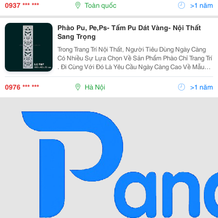
Chọn Hướng Đi Cung Cấp Các Sản Phẩm Nẹp Nhôm
0937 *** ***
Toàn quốc
>1 năm
Trang
Phào Pu, Pe,Ps- Tấm Pu Dát Vàng- Nội Thất
Sang Trọng
Trong Trang Trí Nội Thất, Người Tiêu Dùng Ngày Càng
Có Nhiều Sự Lựa Chọn Về Sản Phẩm Phào Chỉ Trang Trí
. Đi Cùng Với Đó Là Yêu Cầu Ngày Càng Cao Về Mẫu
Mã Và Chất Lượng. Dịch Hồng Hawa Không Chỉ Dẫn
Đầu Về Các Sản Phẩm Thạch Cao Trang Trí, Mà Còn Nh
0976 *** ***
Hà Nội
>1 năm