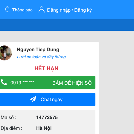
Đăng nhập / Đăng ký
Thông báo
Nguyen Tiep Dung
Lưới an toàn và dây thừng
HẾT HẠN
0919 *** ***
BẤM ĐỂ HIỆN SỐ
Chat ngay
Mã số :
14772575
Địa điểm :
Hà Nội