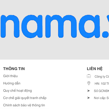
THÔNG TIN
LIÊN HỆ
Giới thiệu
Công ty C
Hướng dẫn
HN: 102 T
➤
Quy chế hoạt động
Số GCNĐKD
➤
Cơ chế giải quyết tranh chấp
Nơi cấp: S
Chính sách bảo vệ thông tin