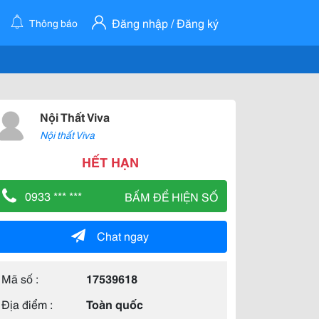
Đăng nhập / Đăng ký
Thông báo
Nội Thất Viva
Nội thất Viva
HẾT HẠN
0933 *** ***
BẤM ĐỂ HIỆN SỐ
Chat ngay
Mã số :
17539618
Địa điểm :
Toàn quốc