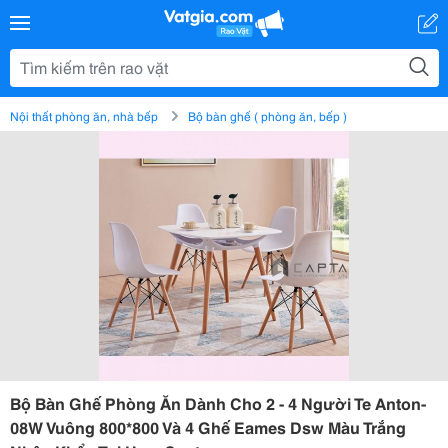
Nội thất phòng ăn, nhà bếp
Bộ bàn ghế ( phòng ăn, bếp )
Bộ Bàn Ghế Phòng Ăn Dành Cho 2 - 4 Người Te Anton-
08W Vuông 800*800 Và 4 Ghế Eames Dsw Màu Trắng