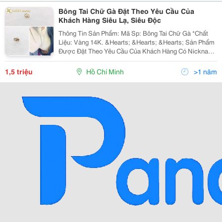
Bông Tai Chữ Gà Đặt Theo Yêu Cầu Của
Khách Hàng Siêu Lạ, Siêu Độc
Thông Tin Sản Phẩm: Mã Sp: Bông Tai Chữ Gà *Chất
Liệu: Vàng 14K. &Hearts; &Hearts; &Hearts; Sản Phẩm
Được Đặt Theo Yêu Cầu Của Khách Hàng Có Nickname
Lâm Gà, Được Làm Thủ Công Hoàn Toàn Bởi Những
Người Thợ Kim Hoàn Kinh Nghiệm Của Lucky Jewe
1,5 triệu
Hồ Chí Minh
>1 năm