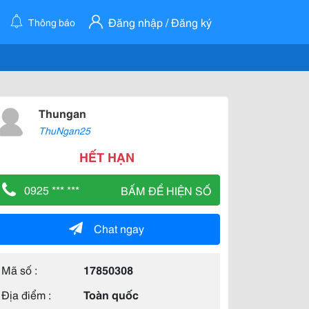
Đăng nhập / Đăng ký
Thông báo
Thungan
ThuNgan25
HẾT HẠN
0925 *** ***
BẤM ĐỂ HIỆN SỐ
Chat ngay
Mã số :
17850308
Địa điểm :
Toàn quốc