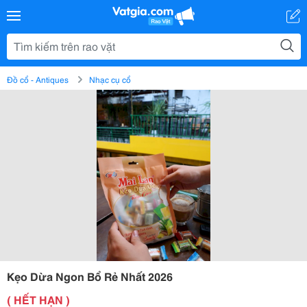
Đồ cổ - Antiques
Nhạc cụ cổ
Kẹo Dừa Ngon Bổ Rẻ Nhất 2026
( HẾT HẠN )