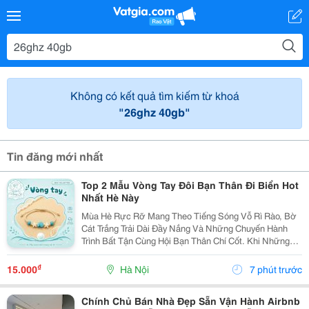
Không có kết quả tìm kiếm từ khoá
"26ghz 40gb"
Tin đăng mới nhất
Top 2 Mẫu Vòng Tay Đôi Bạn Thân Đi Biển Hot
Nhất Hè Này
Mùa Hè Rực Rỡ Mang Theo Tiếng Sóng Vỗ Rì Rào, Bờ
Cát Trắng Trải Dài Đầy Nắng Và Những Chuyến Hành
Trình Bất Tận Cùng Hội Bạn Thân Chí Cốt. Khi Những
Chiếc Vali Bắt Đầu Được Lấp Đầy Bởi Những Bộ Bikini
Rực Rỡ, Những Chiếc Váy Maxi Thướt Tha Hay
₫
15.000
Hà Nội
7 phút trước
Những...
Chính Chủ Bán Nhà Đẹp Sẵn Vận Hành Airbnb