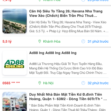
Căn Hộ Siêu To Tầng 26; Havana Nha Trang
View Xéo (Chếch) Biển Trần Phú Thuê
25Tr/Tháng 5,5 Tỷ
Căn Hộ Siêu To Tầng 26; Havana Nha Trang - View Xéo
(Chếch) Biển Trần Phú (Đang Cho Thuê 25Tr/Tháng).
Giá: 5,5 Tỷ. + Pháp Lý: Hợp Đồng Mua Bán 50 Năm. +
Toạ Lạc: 38 Trần Phú, P Lộc Thọ, Tp Nha Trang, Tỉnh
Khánh Hoà. + Diện Tích: 160M&Sup2; Tầng 26 /...
5,5 tỷ
Khánh Hòa
31 phút trước
Ad88 Ing Ad88 Ing Ad88 Ing
Ad88 Là Thương Hiệu Giải Trí Trực Tuyến Hàng Đầu,
Mang Đến Hệ Thống Cá Cược Đỉnh Cao Với Độ Bảo
Mật Tuyệt Đối. Truy Cập Ngay Trang Chủ Chính Thức Để
Trải Nghiệm Kho Game Đa Dạng, Tỷ Lệ Đổi Thưởng
Cực Khủng Cùng Hàng Ngàn Ưu Đãi Hấp Dẫn Mỗi Ngày.
0565 *** ***
Hà Nội
32 phút trước
Duy Nhất Nhà Bán Mặt Tiền Kd Đ.đinh Tiên
Hoàng, Quận 1- 63M2 - Dòng Tiền 60Tr/Th * Lh
Giang Giang:
* Bán Siêu Phẩm Mặt Tiền Kinh Doanh Đ.đinh Tiên
Hoàng, Quận 1 - Dòng Tiền Thuê 60 Triệu/Tháng - Diện