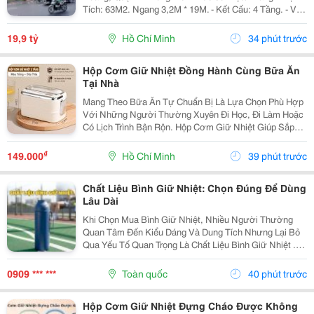
Tích: 63M2. Ngang 3,2M * 19M. - Kết Cấu: 4 Tầng. - Vị
Trí Đắc Địa Hiếm Nhà Bán. - Hiện Cho Thuê Vp Đang
Hoàn Thiện Trang Thiết Bị Đi Vào Hoạt...
19,9 tỷ
Hồ Chí Minh
34 phút trước
Hộp Cơm Giữ Nhiệt Đồng Hành Cùng Bữa Ăn
Tại Nhà
Mang Theo Bữa Ăn Tự Chuẩn Bị Là Lựa Chọn Phù Hợp
Với Những Người Thường Xuyên Đi Học, Đi Làm Hoặc
Có Lịch Trình Bận Rộn. Hộp Cơm Giữ Nhiệt Giúp Sắp
Xếp Các Món Ăn Gọn Gàng, Thuận Tiện Mang Theo Và
Sử Dụng Trong Ngày. Chọn Hộp Theo Cách Sắp Xếp
₫
149.000
Hồ Chí Minh
39 phút trước
Thức...
Chất Liệu Bình Giữ Nhiệt: Chọn Đúng Để Dùng
Lâu Dài
Khi Chọn Mua Bình Giữ Nhiệt, Nhiều Người Thường
Quan Tâm Đến Kiểu Dáng Và Dung Tích Nhưng Lại Bỏ
Qua Yếu Tố Quan Trọng Là Chất Liệu Bình Giữ Nhiệt .
Mỗi Loại Chất Liệu Đều Có Những Ưu Điểm Và Hạn Chế
Riêng, Ảnh Hưởng Đến Khả Năng Giữ Nhiệt, Độ Bền...
0909 *** ***
Toàn quốc
40 phút trước
Hộp Cơm Giữ Nhiệt Đựng Cháo Được Không