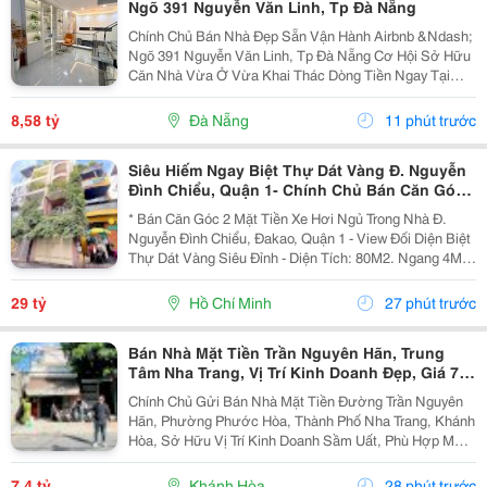
Ngõ 391 Nguyễn Văn Linh, Tp Đà Nẵng
Chính Chủ Bán Nhà Đẹp Sẵn Vận Hành Airbnb &Ndash;
Ngõ 391 Nguyễn Văn Linh, Tp Đà Nẵng Cơ Hội Sở Hữu
Căn Nhà Vừa Ở Vừa Khai Thác Dòng Tiền Ngay Tại
Trung Tâm Đà Nẵng, Nằm Trên Trục Đường Nguyễn Văn
Linh &Ndash; Một Trong Những Tuyến Phố Sầm Uất Và
8,58 tỷ
Đà Nẵng
11 phút trước
Giá...
Siêu Hiếm Ngay Biệt Thự Dát Vàng Đ. Nguyễn
Đình Chiểu, Quận 1- Chính Chủ Bán Căn Góc
2 Mặt Tiền Hxh - Dt 4M*20M - Xung Quanh Khu
* Bán Căn Góc 2 Mặt Tiền Xe Hơi Ngủ Trong Nhà Đ.
Trí Thức Cao
Nguyễn Đình Chiểu, Đakao, Quận 1 - View Đối Diện Biệt
Thự Dát Vàng Siêu Đỉnh - Diện Tích: 80M2. Ngang 4M *
20M. - Kết Cấu: 3 Tầng Btct. - Chỉ Cách 2 Căn Ra Mặt
Tiền Lớn - Hxh Thông Nguyễn Ảnh Thủ -...
29 tỷ
Hồ Chí Minh
27 phút trước
Bán Nhà Mặt Tiền Trần Nguyên Hãn, Trung
Tâm Nha Trang, Vị Trí Kinh Doanh Đẹp, Giá 7,4
Tỷ
Chính Chủ Gửi Bán Nhà Mặt Tiền Đường Trần Nguyên
Hãn, Phường Phước Hòa, Thành Phố Nha Trang, Khánh
Hòa, Sở Hữu Vị Trí Kinh Doanh Sầm Uất, Phù Hợp Mở
Cửa Hàng, Văn Phòng, Showroom Hoặc Đầu Tư Cho
Thuê Lâu Dài. Thông Tin Chi Tiết. - Địa Chỉ: Số...
7,4 tỷ
Khánh Hòa
28 phút trước