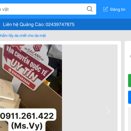
Đăng tin
Liên hệ Quảng Cáo: 02439747875
hẩm tẩy da chết cho da mặt