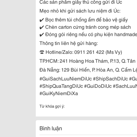
Các sản phẩm giấy thủ công gửi đi Úc
Mẹo nhỏ khi gửi sách lưu niệm đi Úc:
✔️ Bọc thêm túi chống ẩm để bảo vệ giấy
✔️ Chèn carton cứng tránh cong mép sách
✔️ Đóng gói riêng nếu có phụ kiện handmade
Thông tin liên hệ gửi hàng:
☎️ Hotline/Zalo: 0911 261 422 (Ms Vy)
TP.HCM: 241 Hoàng Hoa Thám, P.13, Q. Tân
Đà Nẵng: 129 Bùi Hiển, P. Hòa An, Q. Cẩm L
#GuiSachLuuNiemDiUc #ShipSachDiUc #G
#ShipQuaTangDiUc #GuiDoDiUc #SachLuu
#GuiKyNiemDiXa
Từ khóa gợi ý:
Bình luận