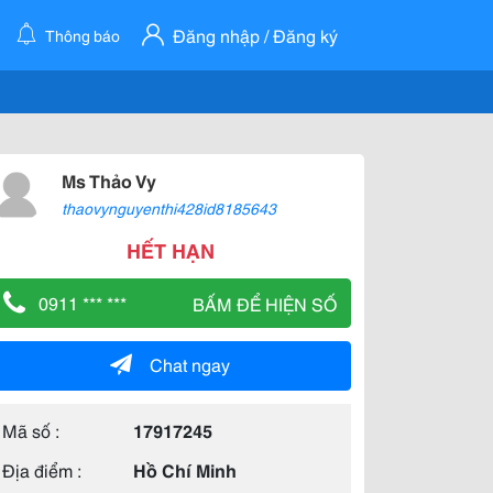
Đăng nhập / Đăng ký
Thông báo
Ms Thảo Vy
thaovynguyenthi428id8185643
HẾT HẠN
0911 *** ***
BẤM ĐỂ HIỆN SỐ
Chat ngay
Mã số :
17917245
Địa điểm :
Hồ Chí Minh