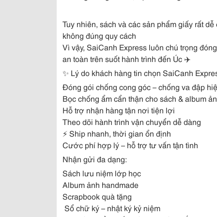
Tuy nhiên, sách và các sản phẩm giấy rất d
không đúng quy cách
Vì vậy, SaiCanh Express luôn chú trọng đón
an toàn trên suốt hành trình đến Úc ✈️
✨ Lý do khách hàng tin chọn SaiCanh Expre
Đóng gói chống cong góc – chống va đập hi
Bọc chống ẩm cẩn thận cho sách & album ả
Hỗ trợ nhận hàng tận nơi tiện lợi
Theo dõi hành trình vận chuyển dễ dàng
⚡ Ship nhanh, thời gian ổn định
Cước phí hợp lý – hỗ trợ tư vấn tận tình
Nhận gửi đa dạng:
Sách lưu niệm lớp học
Album ảnh handmade
Scrapbook quà tặng
️ Sổ chữ ký – nhật ký kỷ niệm