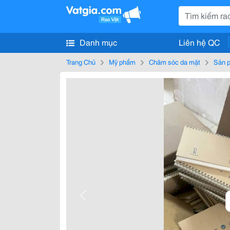
Danh mục
Liên hệ QC
Trang Chủ
Mỹ phẩm
Chăm sóc da mặt
Sản p