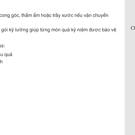
ễ cong góc, thấm ẩm hoặc trầy xước nếu vận chuyển
g gói kỹ lưỡng giúp từng món quà kỷ niệm được bảo vệ
ss:
ệu quả
nh