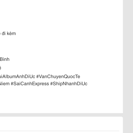
 đi kèm
 Bình
ệ
uiAlbumAnhDiUc #VanChuyenQuocTe
Niem #SaiCanhExpress #ShipNhanhDiUc