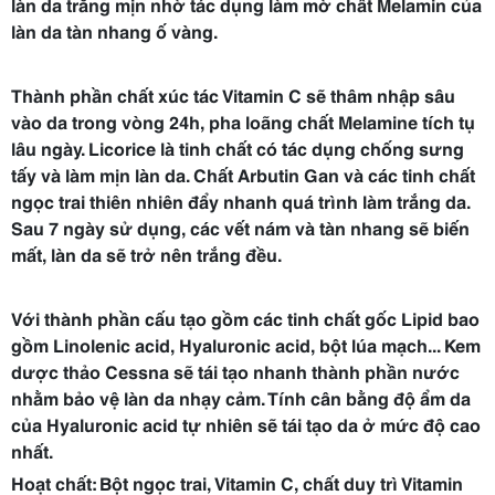
làn da trắng mịn nhờ tác dụng làm mờ chất Melamin của
làn da tàn nhang ố vàng.
Thành phần chất xúc tác Vitamin C sẽ thâm nhập sâu
vào da trong vòng 24h, pha loãng chất Melamine tích tụ
lâu ngày. Licorice là tinh chất có tác dụng chống sưng
tấy và làm mịn làn da. Chất Arbutin Gan và các tinh chất
ngọc trai thiên nhiên đẩy nhanh quá trình làm trắng da.
Sau 7 ngày sử dụng, các vết nám và tàn nhang sẽ biến
mất, làn da sẽ trở nên trắng đều.
Với thành phần cấu tạo gồm các tinh chất gốc Lipid bao
gồm Linolenic acid, Hyaluronic acid, bột lúa mạch... Kem
dược thảo Cessna sẽ tái tạo nhanh thành phần nước
nhằm bảo vệ làn da nhạy cảm. Tính cân bằng độ ẩm da
của Hyaluronic acid tự nhiên sẽ tái tạo da ở mức độ cao
nhất.
Hoạt chất: Bột ngọc trai, Vitamin C, chất duy trì Vitamin