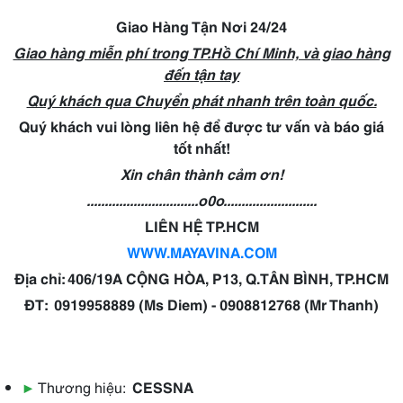
Giao Hàng Tận Nơi 24/24
Giao hàng miễn phí trong TP.Hồ Chí Minh, và giao hàng
đến tận tay
Quý khách qua Chuyển phát nhanh trên toàn quốc.
Quý khách vui lòng liên hệ để được tư vấn và báo giá
tốt nhất!
Xin chân thành cảm ơn!
...............................o0o..........................
LIÊN HỆ
TP.HCM
WWW.MAYAVINA.COM
Địa chỉ: 406/19A CỘNG HÒA, P13, Q.TÂN BÌNH, TP.HCM
ĐT: 0919958889 (Ms Diem) - 0908812768 (Mr Thanh)
▶
Thương hiệu:
CESSNA