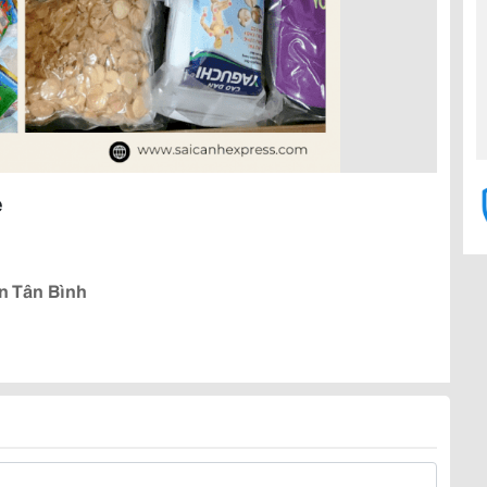
ẻ
n Tân Bình