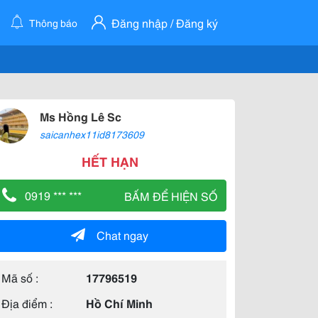
Đăng nhập / Đăng ký
Thông báo
Ms Hồng Lê Sc
saicanhex11id8173609
HẾT HẠN
0919 *** ***
BẤM ĐỂ HIỆN SỐ
Chat ngay
Mã số :
17796519
Địa điểm :
Hồ Chí Minh