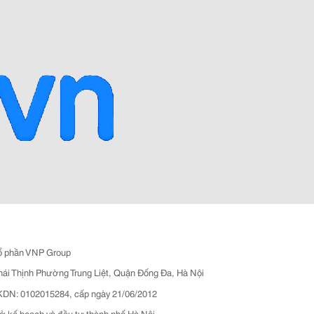
ổ phần VNP Group
hái Thịnh Phường Trung Liệt, Quận Đống Đa, Hà Nội
N: 0102015284, cấp ngày 21/06/2012
ở kế hoạch và đầu tư thành phố Hà Nội