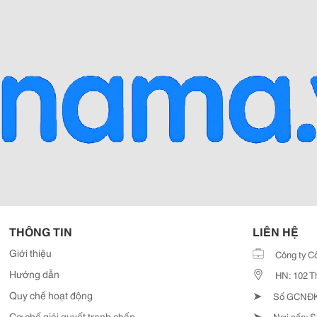
THÔNG TIN
LIÊN HỆ
Giới thiệu
Công ty C
Hướng dẫn
HN: 102 T
➤
Quy chế hoạt động
Số GCNĐKD
➤
Cơ chế giải quyết tranh chấp
Nơi cấp: S