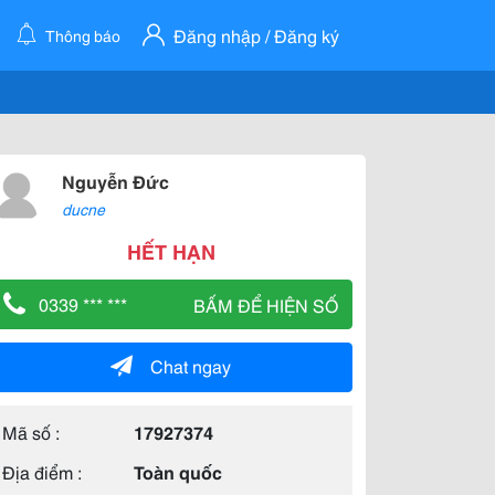
Đăng nhập / Đăng ký
Thông báo
Nguyễn Đức
ducne
HẾT HẠN
0339 *** ***
BẤM ĐỂ HIỆN SỐ
Chat ngay
Mã số :
17927374
Địa điểm :
Toàn quốc