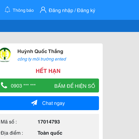
Đăng nhập / Đăng ký
Thông báo
Huỳnh Quốc Thắng
công ty môi trường ented
HẾT HẠN
0903 *** ***
BẤM ĐỂ HIỆN SỐ
Chat ngay
Mã số :
17014793
Địa điểm :
Toàn quốc