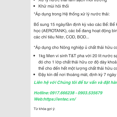
Khử mùi hôi thối
*Áp dụng trong Hệ thống xử lý nước thải:
Bổ sung 15 ngày/lần định kỳ vào các Bể: Bể 
học (AEROTANK), các bể đang hoạt động bìn
các chỉ tiêu Nitơ, COD, BOD...
*Áp dụng cho Nông nghiệp ủ chất thải hữu c
1kg Men vi sinh T&T pha với 20 lít nước 
đó cho 1 lớp chất thải hữu cơ độ dày khoả
thế cho đến hết một lượng chất thải hữu 
Đậy kín để nơi thoáng mát, định kỳ 7 ngày
Liên hệ với Chúng tôi để tư vấn và đặt hà
Hotline: 0917.666238 - 0903.535679
Web:https://entec.vn/
Từ khóa gợi ý: