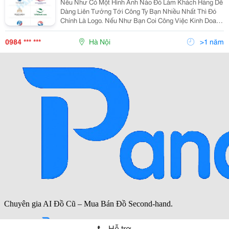
Nếu Như Có Một Hình Ảnh Nào Đó Làm Khách Hàng Dễ
Dàng Liên Tưởng Tới Công Ty Bạn Nhiều Nhất Thì Đó
Chính Là Logo. Nếu Như Bạn Coi Công Việc Kinh Doanh
Của Mình Là Nghiêm Túc Và Chuyên Nghiệp, Bạn Hãy
Nghĩ Đến Việc Thiết Kế Logo Tương Xứng&Rdquo;
0984 *** ***
Hà Nội
>1 năm
Hỗ trợ