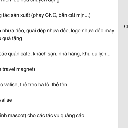
tác sản xuất (phay CNC, bắn cát mịn...)
óa nhựa dẻo, quai dép nhựa dẻo, logo nhựa dẻo may
o quà tặng
 các quán cafe, khách sạn, nhà hàng, khu du lịch...
ge travel magnet)
o valise, thẻ treo ba lô, thẻ tên
valise
ình mascot) cho các tác vụ quảng cáo