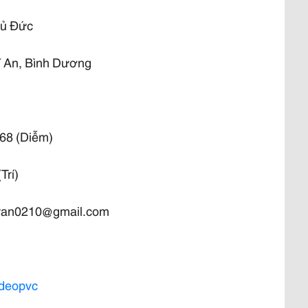
hủ Đức
 An, Bình Dương
68 (Diễm)
Trí)
atran0210@gmail.com
deopvc