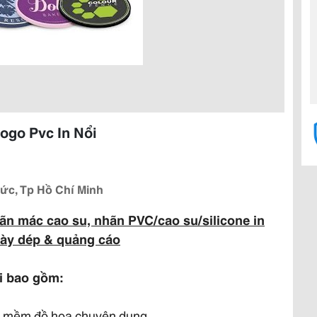
ogo Pvc In Nổi
Đức, Tp Hồ Chí Minh
hãn mác cao su, nhãn PVC/cao su/silicone in
iày dép & quảng cáo
i bao gồm:
 mềm đồ họa chuyên dụng