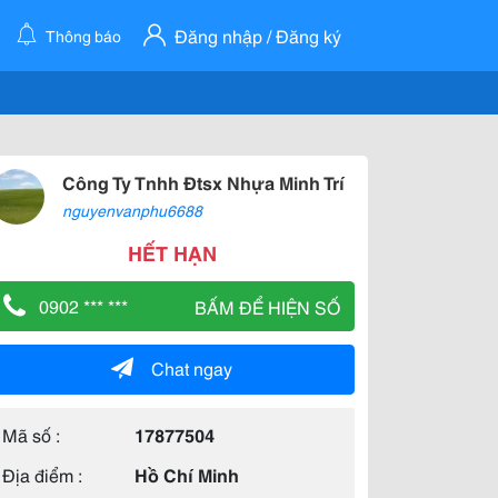
Đăng nhập / Đăng ký
Thông báo
Công Ty Tnhh Đtsx Nhựa Minh Trí
nguyenvanphu6688
HẾT HẠN
0902 *** ***
BẤM ĐỂ HIỆN SỐ
Chat ngay
Mã số :
17877504
Địa điểm :
Hồ Chí Minh