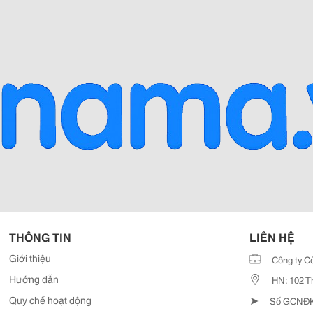
THÔNG TIN
LIÊN HỆ
Giới thiệu
Công ty C
Hướng dẫn
HN: 102 T
➤
Quy chế hoạt động
Số GCNĐKD