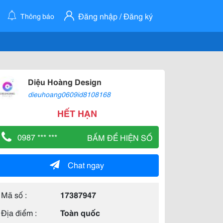
Đăng nhập / Đăng ký
Thông báo
Diệu Hoàng Design
dieuhoang0609id8108168
HẾT HẠN
0987 *** ***
BẤM ĐỂ HIỆN SỐ
Chat ngay
Mã số :
17387947
Địa điểm :
Toàn quốc