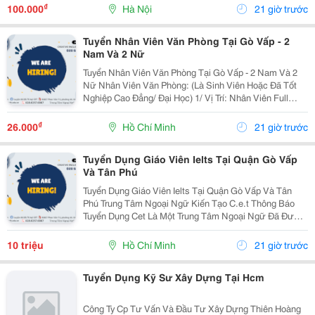
Ex88 Giúp Người Chơi Trải Nghiệm Liền Mạch Trên
₫
100.000
Hà Nội
21 giờ trước
Mọi...
Tuyển Nhân Viên Văn Phòng Tại Gò Vấp - 2
Nam Và 2 Nữ
Tuyển Nhân Viên Văn Phòng Tại Gò Vấp - 2 Nam Và 2
Nữ Nhân Viên Văn Phòng: (Là Sinh Viên Hoặc Đã Tốt
Nghiệp Cao Đẳng/ Đại Học) 1/ Vị Trí: Nhân Viên Full
Time (2 Nam 2 Nữ) Ca Làm: 13:00 Đến 21:00 (1 Tháng
Được Nghỉ Phép 1 Ngày, Và Hưởng Các Ngày...
₫
26.000
Hồ Chí Minh
21 giờ trước
Tuyển Dụng Giáo Viên Ielts Tại Quận Gò Vấp
Và Tân Phú
Tuyển Dụng Giáo Viên Ielts Tại Quận Gò Vấp Và Tân
Phú Trung Tâm Ngoại Ngữ Kiến Tạo C.e.t Thông Báo
Tuyển Dụng Cet Là Một Trung Tâm Ngoại Ngữ Đã Được
Thành Lập 16 Năm Chuyên Về Chương Trình Anh Văn
Học Thuật Ielts &Ndash; Toefl Ibt. Trung Tâm...
10 triệu
Hồ Chí Minh
21 giờ trước
Tuyển Dụng Kỹ Sư Xây Dựng Tại Hcm
Công Ty Cp Tư Vấn Và Đầu Tư Xây Dựng Thiên Hoàng