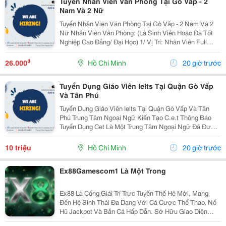
Tuyển Nhân Viên Văn Phòng Tại Gò Vấp - 2
Nam Và 2 Nữ
Tuyển Nhân Viên Văn Phòng Tại Gò Vấp - 2 Nam Và 2
Nữ Nhân Viên Văn Phòng: (Là Sinh Viên Hoặc Đã Tốt
Nghiệp Cao Đẳng/ Đại Học) 1/ Vị Trí: Nhân Viên Full
Time (2 Nam 2 Nữ) Ca Làm: 13:00 Đến 21:00 (1 Tháng
Được Nghỉ Phép 1 Ngày, Và Hưởng Các Ngày...
₫
26.000
Hồ Chí Minh
20 giờ trước
Tuyển Dụng Giáo Viên Ielts Tại Quận Gò Vấp
Và Tân Phú
Tuyển Dụng Giáo Viên Ielts Tại Quận Gò Vấp Và Tân
Phú Trung Tâm Ngoại Ngữ Kiến Tạo C.e.t Thông Báo
Tuyển Dụng Cet Là Một Trung Tâm Ngoại Ngữ Đã Được
Thành Lập 16 Năm Chuyên Về Chương Trình Anh Văn
Học Thuật Ielts &Ndash; Toefl Ibt. Trung Tâm...
10 triệu
Hồ Chí Minh
20 giờ trước
Ex88Gamescom1 Là Một Trong
Ex88 Là Cổng Giải Trí Trực Tuyến Thế Hệ Mới, Mang
Đến Hệ Sinh Thái Đa Dạng Với Cá Cược Thể Thao, Nổ
Hũ Jackpot Và Bắn Cá Hấp Dẫn. Sở Hữu Giao Diện
Hiện Đại Cùng Tốc Độ Xử Lý Giao Dịch Nhanh Chóng,