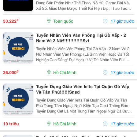
Dạng Sản Phẩm Như Thể Thao, Nổ Hũ, Game Bài Và
Xổ Số. Giao Diện Được Thiết Kế Hiện Đại, Thao Tác
Đơn Giản Và Tối Ưu Trên Nhiều Thiết Bị. Người Dùng
Có Thể Khám Phá Hệ Sinh Thái Giải Trí Đa Dạng Tại...
₫
53.222
Toàn quốc
17 giờ trước
Tuyển Nhân Viên Văn Phòng Tại Gò Vấp - 2
Nam Và 2 Nữ!!!!!!!!!!!!!Svt
Tuyển Nhân Viên Văn Phòng Tại Gò Vấp - 2 Nam Và 2
Nữ Nhân Viên Văn Phòng: (Là Sinh Viên Hoặc Đã Tốt
Nghiệp Cao Đẳng/ Đại Học) 1/ Vị Trí: Nhân Viên Full
Time (2 Nam 2 Nữ) Ca Làm: 13:00 Đến 21:00 (1 Tháng
Được Nghỉ Phép 1 Ngày, Và Hưởng Các Ngày...
₫
26.000
Hồ Chí Minh
17 giờ trước
Tuyển Dụng Giáo Viên Ielts Tại Quận Gò Vấp
Và Tân Phú!!!!!!Snsd
Tuyển Dụng Giáo Viên Ielts Tại Quận Gò Vấp Và Tân
Phú Trung Tâm Ngoại Ngữ Kiến Tạo C.e.t Thông Báo
Tuyển Dụng Cet Là Một Trung Tâm Ngoại Ngữ Đã Được
Thành Lập 16 Năm Chuyên Về Chương Trình Anh Văn
Học Thuật Ielts &Ndash; Toefl Ibt. Trung Tâm...
10 triệu
Hồ Chí Minh
17 giờ trước