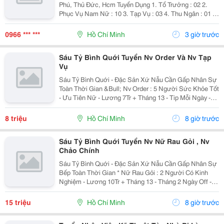
Phú, Thủ Đức, Hcm Tuyển Dụng 1. Tổ Trưởng : 02 2.
Phục Vụ Nam Nữ : 10 3. Tạp Vụ : 03 4. Thu Ngân : 01 5.
Tiếp Thực : 02 6. Tả Hổ : 02 Mức Lương + Phụ Cấp :
Thoả Thuận Khi Phỏng...
0966 *** ***
Hồ Chí Minh
3 giờ trước
Sáu Tỷ Bình Quới Tuyển Nv Order Và Nv Tạp
Vụ
Sáu Tỷ Bình Quới - Đặc Sản Xứ Nẫu Cần Gấp Nhân Sự
Toàn Thời Gian &Bull; Nv Order : 5 Người Sức Khỏe Tốt
- Ưu Tiên Nữ - Lương 7Tr + Tháng 13 - Tip Mỗi Ngày -
Có Ca Suốt Hoặc Ca Gãy - Tháng 2 Ngày Off - Lễ X 2 -
Được Nghỉ Tết Nđ ...
8 triệu
Hồ Chí Minh
8 giờ trước
Sáu Tỷ Bình Quới Tuyển Nv Nữ Rau Gỏi , Nv
Chảo Chính
Sáu Tỷ Bình Quới - Đặc Sản Xứ Nẫu Cần Gấp Nhân Sự
Bếp Toàn Thời Gian * Nữ Rau Gỏi : 2 Người Có Kinh
Nghiệm - Lương 10Tr + Tháng 13 - Tháng 2 Ngày Off -
Lễ X 2 - Được Nghỉ Tết Nđ * Chảo Chính : 2 Người Có
Kinh Nghiệm + Sức Khỏe Tốt...
15 triệu
Hồ Chí Minh
8 giờ trước