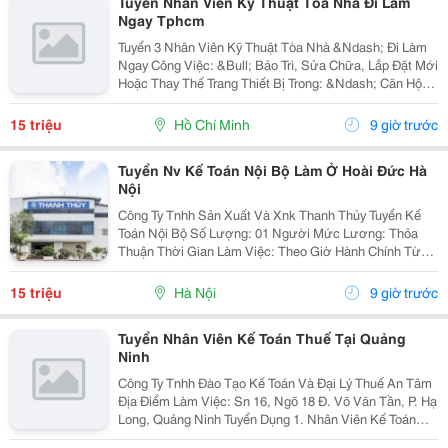
Tuyển Nhân Viên Kỹ Thuật Tòa Nhà Đi Làm
Ngay Tphcm
Tuyển 3 Nhân Viên Kỹ Thuật Tòa Nhà &Ndash; Đi Làm
Ngay Công Việc: &Bull; Bảo Trì, Sửa Chữa, Lắp Đặt Mới
Hoặc Thay Thế Trang Thiết Bị Trong: &Ndash; Căn Hộ
Dịch Vụ &Ndash; Nhà Trọ, Chung Cư Mini &Bull; Kiểm
Tra Và Xử Lý Sự Cố Phát Sinh...
15 triệu
Hồ Chí Minh
9 giờ trước
Tuyển Nv Kế Toán Nội Bộ Làm Ở Hoài Đức Hà
Nội
Công Ty Tnhh Sản Xuất Và Xnk Thanh Thủy Tuyển Kế
Toán Nội Bộ Số Lượng: 01 Người Mức Lương: Thỏa
Thuận Thời Gian Làm Việc: Theo Giờ Hành Chính Từ
Thứ 2 Đến Thứ 7. Nội Dung Công Việc: - Làm Hợp Đồng
Mua Bán, Tính Lương Nhân Viên, Hợp...
15 triệu
Hà Nội
9 giờ trước
Tuyển Nhân Viên Kế Toán Thuế Tại Quảng
Ninh
Công Ty Tnhh Đào Tạo Kế Toán Và Đại Lý Thuế An Tâm
Địa Điểm Làm Việc: Sn 16, Ngõ 18 Đ. Võ Văn Tần, P. Hạ
Long, Quảng Ninh Tuyển Dụng 1. Nhân Viên Kế Toán
Thuế : 05 Mô Tả Công Việc: &Bull; Thực Hiện Các Công