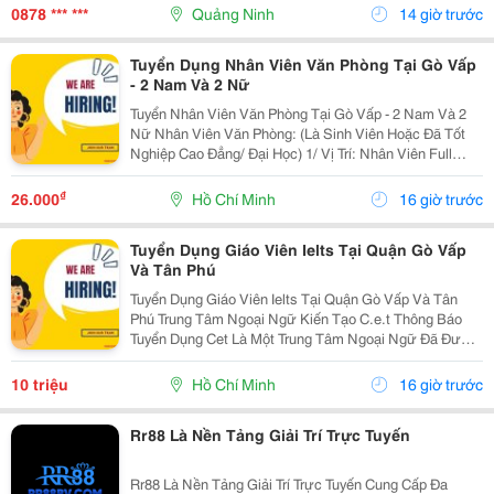
Việc Liên Quan Đến Kế Toán Thuế...
0878 *** ***
Quảng Ninh
14 giờ trước
Tuyển Dụng Nhân Viên Văn Phòng Tại Gò Vấp
- 2 Nam Và 2 Nữ
Tuyển Nhân Viên Văn Phòng Tại Gò Vấp - 2 Nam Và 2
Nữ Nhân Viên Văn Phòng: (Là Sinh Viên Hoặc Đã Tốt
Nghiệp Cao Đẳng/ Đại Học) 1/ Vị Trí: Nhân Viên Full
Time (2 Nam 2 Nữ) Ca Làm: 13:00 Đến 21:00 (1 Tháng
Được Nghỉ Phép 1 Ngày, Và Hưởng Các Ngày...
₫
26.000
Hồ Chí Minh
16 giờ trước
Tuyển Dụng Giáo Viên Ielts Tại Quận Gò Vấp
Và Tân Phú
Tuyển Dụng Giáo Viên Ielts Tại Quận Gò Vấp Và Tân
Phú Trung Tâm Ngoại Ngữ Kiến Tạo C.e.t Thông Báo
Tuyển Dụng Cet Là Một Trung Tâm Ngoại Ngữ Đã Được
Thành Lập 16 Năm Chuyên Về Chương Trình Anh Văn
Học Thuật Ielts &Ndash; Toefl Ibt. Trung Tâm...
10 triệu
Hồ Chí Minh
16 giờ trước
Rr88 Là Nền Tảng Giải Trí Trực Tuyến
Rr88 Là Nền Tảng Giải Trí Trực Tuyến Cung Cấp Đa