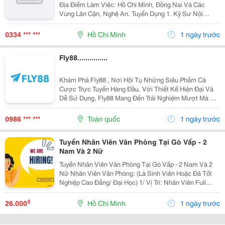
Địa Điểm Làm Việc: Hồ Chí Minh, Đồng Nai Và Các
Vùng Lân Cận, Nghệ An. Tuyển Dụng 1. Kỹ Sư Nội
Nghiệp Công Trình Giao Thông, Cầu Đường : 06 2. Kỹ
Sư Hiện Trường Công Trình Giao Thông, Cầu...
0334 *** ***
Hồ Chí Minh
1 ngày trước
Fly88...............
Khám Phá Fly88 , Nơi Hội Tụ Những Siêu Phẩm Cá
Cược Trực Tuyến Hàng Đầu. Với Thiết Kế Hiện Đại Và
Dễ Sử Dụng, Fly88 Mang Đến Trải Nghiệm Mượt Mà Dù
Bạn Chơi Trên Điện Thoại Hay Máy Tính. Điểm Tựa
Niềm Tin Của Người Chơi Nằm Ở Hệ Thống Thanh
0986 *** ***
Toàn quốc
1 ngày trước
Toán Rõ...
Tuyển Nhân Viên Văn Phòng Tại Gò Vấp - 2
Nam Và 2 Nữ
Tuyển Nhân Viên Văn Phòng Tại Gò Vấp - 2 Nam Và 2
Nữ Nhân Viên Văn Phòng: (Là Sinh Viên Hoặc Đã Tốt
Nghiệp Cao Đẳng/ Đại Học) 1/ Vị Trí: Nhân Viên Full
Time (2 Nam 2 Nữ) Ca Làm: 13:00 Đến 21:00 (1 Tháng
Được Nghỉ Phép 1 Ngày, Và Hưởng Các Ngày...
₫
26.000
Hồ Chí Minh
1 ngày trước