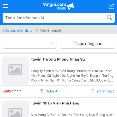
Việc làm, tuyển dụng
Việc tìm người
Lọc nâng cao
Tuyển Trưởng Phòng Nhân Sự
Công Ty Tnhh May Thời Trang Perseption Usa Đc : Xóm
Yên Phúc, Xã Nghi Lộc, Nghệ An Tuyển Dụng 1. Trưởng
Phòng Nhân Sự : 01 Mô Tả Công Việc : &Bull;Quản Lý
Và Điều Hành Hoạt Động P. Nhân Sự. &Bull;Xây Dựng
Và Triển Khai Chiến Lược, Chính...
0985 *** ***
Nghệ An
2 giờ trước
Tuyển Nhân Viên Nhà Hàng
Nhà Hàng A Phát 17 Đc : 61 Trần Hưng Đạo,P.tăng Nhơn