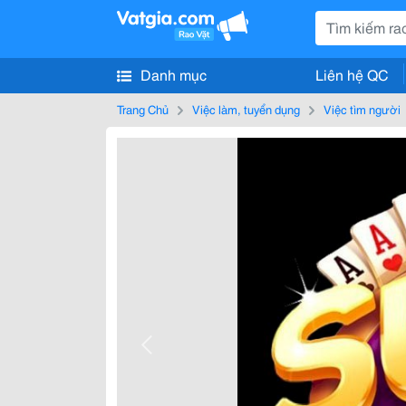
Danh mục
Liên hệ QC
Trang Chủ
Việc làm, tuyển dụng
Việc tìm người