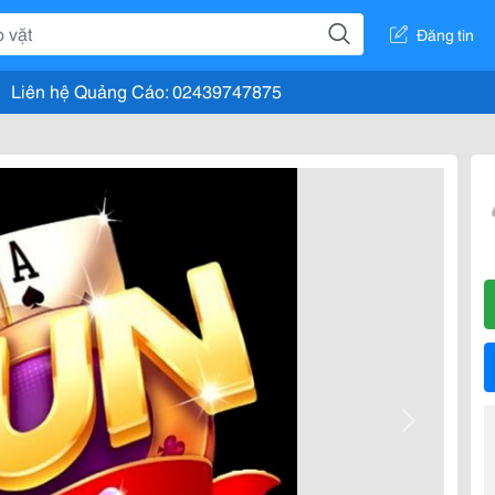
Đăng tin
Liên hệ Quảng Cáo: 02439747875