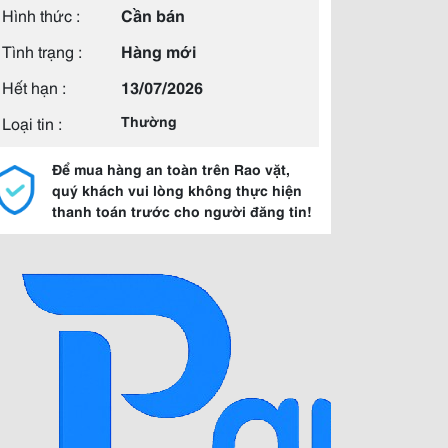
Hình thức :
Cần bán
Tình trạng :
Hàng mới
Hết hạn :
13/07/2026
Loại tin :
Thường
Để mua hàng an toàn trên Rao vặt,
quý khách vui lòng không thực hiện
thanh toán trước cho người đăng tin!