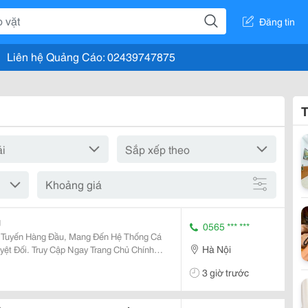
Đăng tin
Liên hệ Quảng Cáo: 02439747875
T
Khoảng giá
g
0565 *** ***
c Tuyến Hàng Đầu, Mang Đến Hệ Thống Cá
Hà Nội
ệt Đối. Truy Cập Ngay Trang Chủ Chính
a Dạng, Tỷ Lệ Đổi Thưởng Cực Khủng Cùng
3 giờ trước
gày.