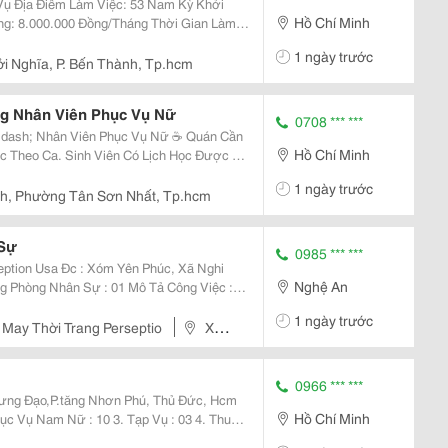
 Khởi
Hồ Chí Minh
1 ngày trước
i Nghĩa, P. Bến Thành, Tp.hcm
ng Nhân Viên Phục Vụ Nữ
0708 *** ***
h; Nhân Viên Phục Vụ Nữ ☕️ Quán Cần
Hồ Chí Minh
c Theo Ca. Sinh Viên Có Lịch Học Được Hỗ
1 ngày trước
ch, Phường Tân Sơn Nhất, Tp.hcm
 Sự
0985 *** ***
Yên Phúc, Xã Nghi
Nghệ An
. &Bull;Xây Dựng Và Triển
1 ngày trước
May Thời Trang Perseptio
Xóm
n.
0966 *** ***
Hồ Chí Minh