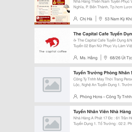
Nhà Hàng Thiên Nam Tuyển Phục Vụ Địa Điểm Làm Việc: 53 Nam Kỳ
Nghĩa, P. Bến Thành, Tp.hcm Lương: 8.000.000 Đồng/Tháng Thời Gian Làm
Việc: &Bull; Full-Time: 12:00 &Ndash; 21:00 (8 Tiếng) &Bull; Hoặc Part-Time: 4
Tiếng (Theo Sự Sắp Xếp...
Chị Hà
53 Nam Kỳ Khở
The Capital Cafe Tuyển Dụ
☕️ The Capital Cafe Tuyển Dụng &Ndas
Tuyển 02 Bạn Nữ Phục Vụ Làm Việ
Trợ Sắp Xếp Ca Linh Động. ✨ Yêu Cầu &Bull; Nữ, Tuổi Từ 18 &Ndash; 20
&Bull; Nhiệt Tình, Vui Vẻ, Hòa...
Ms. Hằng
68/26 Út Tị
Tuyển Trưởng Phòng Nhân
Công Ty Tnhh May Thời Trang Perseption Usa Đc : Xóm 
Lộc, Nghệ An Tuyển Dụng 1. Trưởng Phòng Nhân Sự : 01 Mô Tả Công Việc :
&Bull;Quản Lý Và Điều Hành Hoạt Động P. Nhân Sự
Khai Chiến Lược, Chính...
Phòng Hcns – Công Ty Tnhh 
Yên Phúc, Xã Nghi Lộc, Nghệ A
Tuyển Nhân Viên Nhà Hàng
Nhà Hàng A Phát 17 Đc : 61 Trần Hưng Đạo,P.tăng Nhơn Phú, Thủ Đức, Hcm
Tuyển Dụng 1. Tổ Trưởng : 02 2. Phục Vụ Nam Nữ : 10 3. Tạp Vụ : 03 4. Thu
Ngân : 01 5. Tiếp Thực : 02 6. Tả Hổ : 02 Mức Lương + Phụ Cấp : Thoả Thuận