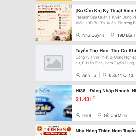
Vấp
[Ko Cần Kn] Kỹ Thuật Viên
Passion Spa Quận 1 Tuyển Dụng Vị Trí: Kỹ Thuật Viên Spa (Nữ) Địa Chỉ Làm
Việc: 19D Bùi Thị Xuân, Phường Bến Thàn
Làm Việc Ca 1: 10:00 - 22:00 Ca 2: 12:00 - 00:00 Nghỉ 04 Ngày/Tháng. Mô Tả
Công Việc - Thực...
Như Quỳnh
19D Bùi T
Chí Minh
Tuyển Thợ Hàn, Thợ Cơ Khí
Công Ty Tnhh Thiết Bị Công Nghiệp Song Toàn Địa Điểm 
13, P. Hiệp Bình, Hcm Tuyển Dụng 1. Thợ Cơ Điện : 02 Mô Tả Công Việc :
&Bull; Thực Hiện Các Công Việc L
Khuấy Và Các Sản Phẩm Có...
Anh Tú
652/11 Ql 13, 
Hi88 - Đăng Nhập Nhanh, 
₫
21.431
Hi88
Hồ Chí Minh
Nhà Hàng Thiên Nam Tuyển