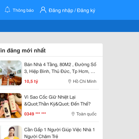
Đăng nhập / Đăng ký
Thông báo
in đăng mới nhất
Bán Nhà 4 Tầng, 80M2 , Đường Số
3, Hiệp Bình, Thủ Đức, Tp Hcm, Sổ
Hồng Riêng, Giá 10.5 Tỷ.
10,5 tỷ
Hồ Chí Minh
Vì Sao Cốc Giữ Nhiệt Lại
&Quot;Thần Kỳ&Quot; Đến Thế?
0349 *** ***
Toàn quốc
Cần Gấp 1 Người Giúp Việc Nhà 1
Người Chăm Trẻ