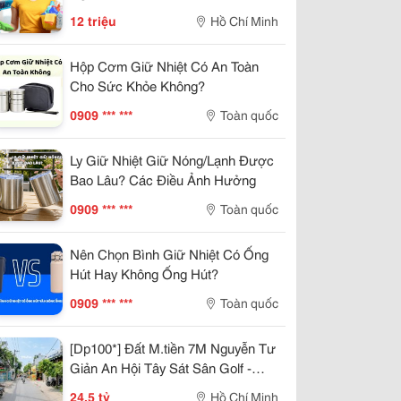
12 triệu
Hồ Chí Minh
Hộp Cơm Giữ Nhiệt Có An Toàn
Cho Sức Khỏe Không?
0909 *** ***
Toàn quốc
Ly Giữ Nhiệt Giữ Nóng/Lạnh Được
Bao Lâu? Các Điều Ảnh Hưởng
0909 *** ***
Toàn quốc
Nên Chọn Bình Giữ Nhiệt Có Ống
Hút Hay Không Ống Hút?
0909 *** ***
Toàn quốc
[Dp100*] Đất M.tiền 7M Nguyễn Tư
Giản An Hội Tây Sát Sân Golf -
24.X Tỷ
24,5 tỷ
Hồ Chí Minh