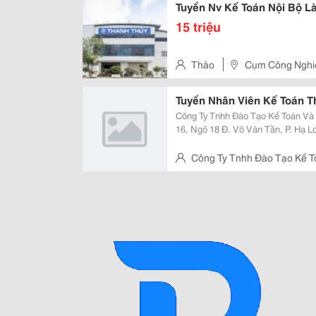
Tuyển Nv Kế Toán Nội Bộ L
15 triệu
Thảo
Cụm Công Nghiệ
Nội
Tuyển Nhân Viên Kế Toán T
Công Ty Tnhh Đào Tạo Kế Toán Và Đại Lý Thuế A
16, Ngõ 18 Đ. Võ Văn Tần, P. Hạ Long, Quảng Ninh
Kế Toán Thuế : 05 Mô Tả Công Việc: &Bull; Thực Hiện Các Công Việc Liên
Quan Đến Kế Toán Thuế...
Công Ty Tnhh Đào Tạo Kế T
16, Ngõ 18 Đ. Võ Văn Tần, P. H