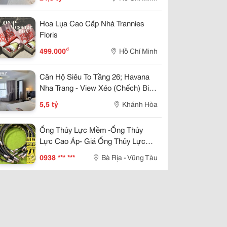
Hoa Lụa Cao Cấp Nhà Trannies
Floris
₫
499.000
Hồ Chí Minh
Căn Hộ Siêu To Tầng 26; Havana
Nha Trang - View Xéo (Chếch) Biển
Trần Phú Thuê 25Tr/Tháng 5,5 Tỷ
5,5 tỷ
Khánh Hòa
Ống Thủy Lực Mềm -Ống Thủy
Lực Cao Áp- Giá Ống Thủy Lực
-Ống Dầu Thủy Lực- Ống Dầu
0938 *** ***
Bà Rịa - Vũng Tàu
Thủy Lực 1 2- Ống Thủy Lực Phi
21- Ống Thủy Lực 1 4 -Ống Thủy
Lực 3 8