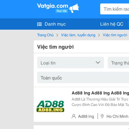
Danh mục
Liên hệ QC
Trang Chủ
Việc làm, tuyển dụng
Việc tìm người
Việc tìm người
Ad88 Ing Ad88 Ing Ad88 In
Ad88 Là Thương Hiệu Giải Trí Trự
Cược Đỉnh Cao Với Độ Bảo Mật Tuy
Thức Để Trải Nghiệm Kho Game Đ
Hàng Ngàn Ưu Đãi Hấp Dẫn Mỗi N
Ad88 Ing
Ho Chi Minh