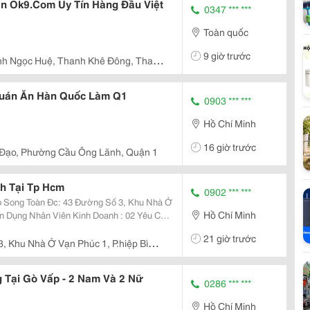
ến Ok9.Com Uy Tín Hàng Đầu Việt
0347 *** ***
Toàn quốc
9 giờ trước
nh Ngọc Huệ, Thanh Khê Đông, Thanh
Quán Ăn Hàn Quốc Làm Q1
0903 *** ***
Hồ Chí Minh
16 giờ trước
 Đạo, Phường Cầu Ông Lãnh, Quận 1
h Tại Tp Hcm
0902 *** ***
ờng Số 3, Khu Nhà Ở
Hồ Chí Minh
21 giờ trước
, Khu Nhà Ở Vạn Phúc 1, P.hiệp Bình,
 Tại Gò Vấp - 2 Nam Và 2 Nữ
0286 *** ***
Hồ Chí Minh