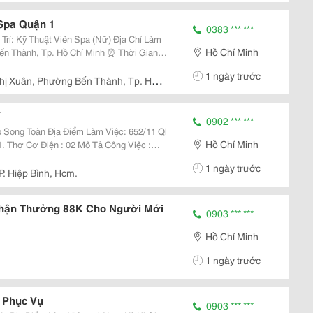
 Spa Quận 1
0383 *** ***
Hồ Chí Minh
h, Tp. Hồ Chí Minh ⏰ Thời Gian
1 ngày trước
hị Xuân, Phường Bến Thành, Tp. Hồ
0902 *** ***
Làm Việc: 652/11 Ql
Hồ Chí Minh
ắp Đặt Điện Cho Hệ Thống Lò Sấy, Máy
1 ngày trước
P. Hiệp Bình, Hcm.
Nhận Thưởng 88K Cho Người Mới
0903 *** ***
Hồ Chí Minh
1 ngày trước
 Phục Vụ
0903 *** ***