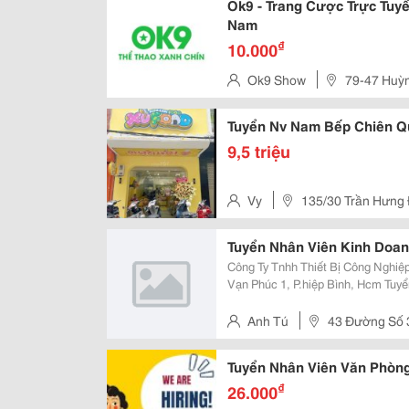
Ok9 - Trang Cược Trực Tuy
Nam
₫
10.000
Ok9 Show
79-47 Huỳ
Khê, Đà Nẵng
Tuyển Nv Nam Bếp Chiên 
9,5 triệu
Vy
135/30 Trần Hưng
Tuyển Nhân Viên Kinh Doan
Công Ty Tnhh Thiết Bị Công Nghiệp Song Toàn Đc: 43 Đư
Vạn Phúc 1, P.hiệp Bình, Hcm Tuyển Dụng Nhân Viên Kinh Doanh : 02 Yêu Cầu
: - Nam/Nữ Tuổi Từ 22 Trở Lên - Có Kinh Nghiệm Làm Sale Trước Đó, Giao
Tiếp Tốt. - Có Khả...
Anh Tú
43 Đường Số 3
Hcm.
Tuyển Nhân Viên Văn Phòng
₫
26.000