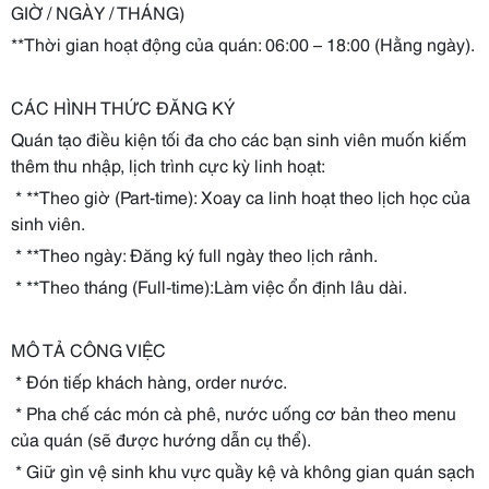
GIỜ / NGÀY / THÁNG)
**Thời gian hoạt động của quán: 06:00 – 18:00 (Hằng ngày).
CÁC HÌNH THỨC ĐĂNG KÝ
Quán tạo điều kiện tối đa cho các bạn sinh viên muốn kiếm
thêm thu nhập, lịch trình cực kỳ linh hoạt:
* **Theo giờ (Part-time): Xoay ca linh hoạt theo lịch học của
sinh viên.
* **Theo ngày: Đăng ký full ngày theo lịch rảnh.
* **Theo tháng (Full-time):Làm việc ổn định lâu dài.
MÔ TẢ CÔNG VIỆC
* Đón tiếp khách hàng, order nước.
* Pha chế các món cà phê, nước uống cơ bản theo menu
của quán (sẽ được hướng dẫn cụ thể).
* Giữ gìn vệ sinh khu vực quầy kệ và không gian quán sạch