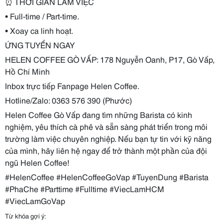
⏰
THỜI GIAN LÀM VIỆC
• Full-time / Part-time.
• Xoay ca linh hoạt.
ỨNG TUYỂN NGAY
HELEN COFFEE GÒ VẤP: 178 Nguyễn Oanh, P17, Gò Vấp,
Hồ Chí Minh
Inbox trực tiếp Fanpage Helen Coffee.
Hotline/Zalo: 0363 576 390 (Phước)
Helen Coffee Gò Vấp đang tìm những Barista có kinh
nghiệm, yêu thích cà phê và sẵn sàng phát triển trong môi
trường làm việc chuyên nghiệp. Nếu bạn tự tin với kỹ năng
của mình, hãy liên hệ ngay để trở thành một phần của đội
ngũ Helen Coffee!
#HelenCoffee #HelenCoffeeGoVap #TuyenDung #Barista
#PhaChe #Parttime #Fulltime #ViecLamHCM
#ViecLamGoVap
Từ khóa gợi ý: