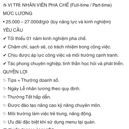
☕
VỊ TRÍ: NHÂN VIÊN PHA CHẾ (Full-time / Part-time)
MỨC LƯƠNG
• 25.000 – 27.000đ/giờ (tùy năng lực và kinh nghiệm)
YÊU CẦU
✔
Tối thiểu 01 năm kinh nghiệm pha chế.
✔
Chăm chỉ, sạch sẽ, có trách nhiệm trong công việc.
✔
Chịu được áp lực công việc và môi trường cạnh tranh.
✔
Tác phong chuyên nghiệp, tinh thần học hỏi và phát triển.
QUYỀN LỢI
✨
Tips + Thưởng doanh số.
✨
Ngày Lễ nhân lương theo quy định.
✨
Thưởng Tết hấp dẫn.
✨
Được đào tạo nâng cao kỹ năng chuyên môn.
✨
Môi trường làm việc trẻ trung, năng động.
✨
Ưu đãi đặc biệt khi sử dụng menu tại quán.