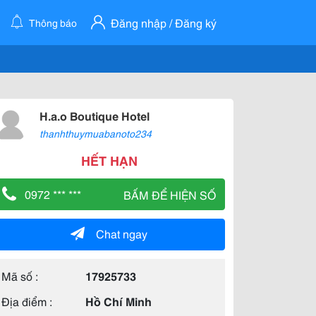
Đăng nhập / Đăng ký
Thông báo
H.a.o Boutique Hotel
thanhthuymuabanoto234
HẾT HẠN
0972 *** ***
BẤM ĐỂ HIỆN SỐ
Chat ngay
Mã số :
17925733
Địa điểm :
Hồ Chí Minh