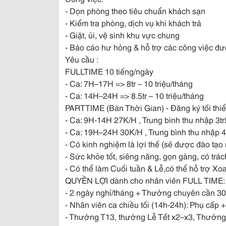
- Dọn phòng theo tiêu chuẩn khách sạn
- Kiểm tra phòng, dịch vụ khi khách trả
- Giặt, ủi, vệ sinh khu
vực chung
- Báo cáo hư hỏng & hỗ trợ các công việc đ
Yêu cầu :
FULLTIME 10 tiếng/ngày
- Ca: 7H–17H => 8tr – 10 triệu/tháng
- Ca: 14H–24H => 8.5tr – 10 triệu/tháng
PARTTIME (Bán Thời Gian) - Đăng ký tối thiể
- Ca: 9H-14H 27K/H , Trung bình thu nhập 3tr5 
- Ca: 19H–24H 30K/H , Trung bình thu nhập 4tr
- Có kinh nghiệm là lợi thế (sẽ được đào tạo
- Sức khỏe tốt, siêng năng, gọn gàng, có trá
- Có thể làm Cuối tuần & Lễ,có thể hỗ trợ Xoa
QUYỀN LỢI dành cho nhân viên FULL TIME:
- 2 ngày nghỉ/tháng + Thưởng chuyên cần 3
- Nhân viên ca chiều tối (14h-24h): Phụ cấp 
- Thưởng T13, thưởng Lễ Tết x2–x3, Thưởng 