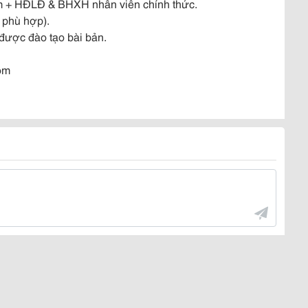
năm + HĐLĐ & BHXH nhân viên chính thức.
 phù hợp).
 được đào tạo bài bản.
om