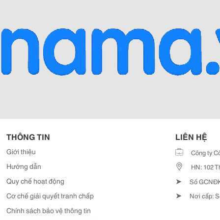
THÔNG TIN
LIÊN HỆ
Giới thiệu
Công ty C
Hướng dẫn
HN: 102 T
➤
Quy chế hoạt động
Số GCNĐKD
➤
Cơ chế giải quyết tranh chấp
Nơi cấp: S
Chính sách bảo vệ thông tin