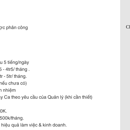
ược phân công
u 5 tiếng/ngày
- 4tr5/ tháng .
 - 5tr/ tháng.
 nếu chưa có)
ch nhiệm
y Ca theo yêu cầu của Quản lý (khi cần thiết)
00K.
+500k/tháng.
hiệu quả làm việc & kinh doanh.