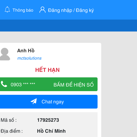
Đăng nhập / Đăng ký
Thông báo
Anh Hồ
mctsolutions
HẾT HẠN
0903 *** ***
BẤM ĐỂ HIỆN SỐ
Chat ngay
Mã số :
17925273
Địa điểm :
Hồ Chí Minh