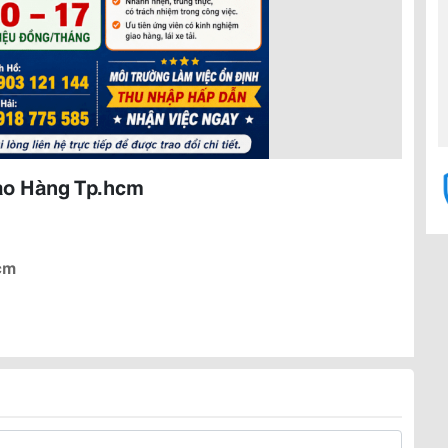
iao Hàng Tp.hcm
cm