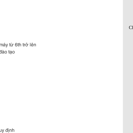
máy từ 6th trở lên
đào tạo
uy định