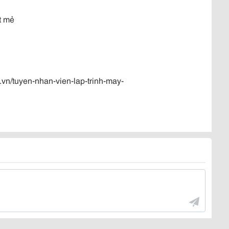
t mẻ
n/tuyen-nhan-vien-lap-trinh-may-