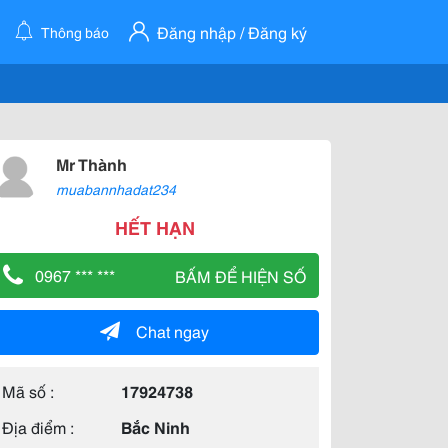
Đăng nhập / Đăng ký
Thông báo
Mr Thành
muabannhadat234
HẾT HẠN
0967 *** ***
BẤM ĐỂ HIỆN SỐ
Chat ngay
Mã số :
17924738
Địa điểm :
Bắc Ninh