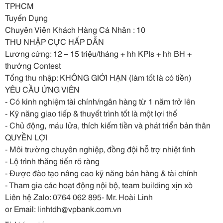
TPHCM
Tuyển Dụng
Chuyên Viên Khách Hàng Cá Nhân : 10
THU NHẬP CỰC HẤP DẪN
Lương cứng: 12 –
15 triệu/tháng + hh KPIs + hh BH +
thưởng Contest
Tổng thu nhập: KHÔNG GIỚI HẠN (làm tốt là có tiền)
YÊU CẦU ỨNG VIÊN
- Có kinh nghiệm tài chính/ngân hàng từ 1 năm trở lên
- Kỹ năng giao tiếp & thuyết trình tốt là một lợi thế
- Chủ động, máu lửa, thích kiếm tiền và phát triển bản thân
QUYỀN LỢI
- Môi trường chuyên nghiệp, đồng đội hỗ trợ nhiệt tình
- Lộ trình thăng tiến rõ ràng
- Được đào tạo nâng cao kỹ năng bán hàng & tài chính
- Tham gia các hoạt động nội bộ, team building xịn xò
Liên hệ Zalo: 0764 062 895- Mr. Hoài Linh
or Email: linhtdh@vpbank.com.vn