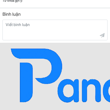
Từ khóa gợi ý:
Bình luận