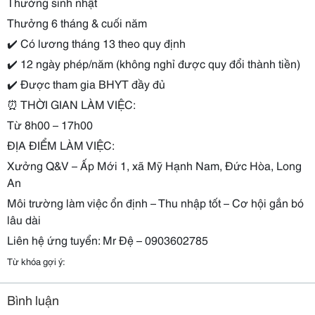
Thưởng sinh nhật
Thưởng 6 tháng & cuối năm
✔️
Có lương tháng 13 theo quy định
✔️
12 ngày phép/năm (không nghỉ được quy đổi thành tiền)
✔️
Được tham gia BHYT đầy đủ
⏰
THỜI GIAN LÀM VIỆC:
Từ 8h00 – 17h00
ĐỊA ĐIỂM LÀM VIỆC:
Xưởng Q&V – Ấp Mới 1, xã Mỹ Hạnh Nam, Đức Hòa, Long
An
Môi trường làm việc ổn định – Thu nhập tốt – Cơ hội gắn bó
lâu dài
Liên hệ ứng tuyển: Mr Đệ – 0903602785
Từ khóa gợi ý:
Bình luận