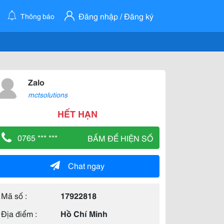
Đăng nhập / Đăng ký
Thông báo
Zalo
mctsolutions
HẾT HẠN
0765 *** ***
BẤM ĐỂ HIỆN SỐ
Chat ngay
Mã số :
17922818
Địa điểm :
Hồ Chí Minh