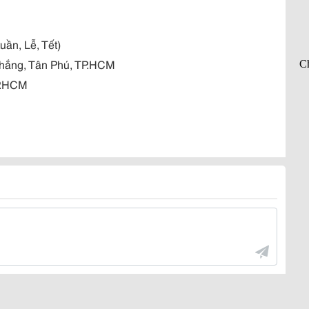
uần, Lễ, Tết)
Thắng, Tân Phú, TP.HCM
TP.HCM