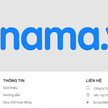
THÔNG TIN
LIÊN HỆ
Giới thiệu
Công ty C
Hướng dẫn
HN: 102 T
➤
Quy chế hoạt động
Số GCNĐKD