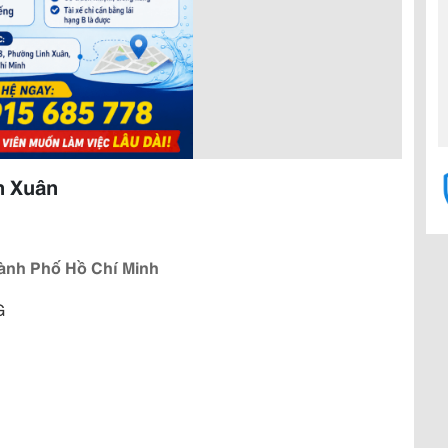
h Xuân
ành Phố Hồ Chí Minh
G