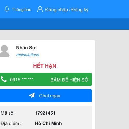
Đăng nhập / Đăng ký
Thông báo
Nhân Sự
mctsolutions
HẾT HẠN
0915 *** ***
BẤM ĐỂ HIỆN SỐ
Chat ngay
Mã số :
17921451
Địa điểm :
Hồ Chí Minh