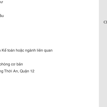
cư
cầu
h Kế toán hoặc ngành liên quan
 phòng cơ bản
ng Thới An, Quận 12