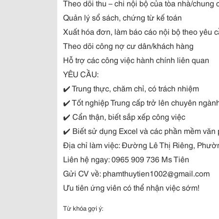
Theo dõi thu – chi nội bộ của tòa nhà/chung 
Quản lý sổ sách, chứng từ kế toán
Xuất hóa đơn, làm báo cáo nội bộ theo yêu 
Theo dõi công nợ cư dân/khách hàng
Hỗ trợ các công việc hành chính liên quan
YÊU CẦU:
✔️
Trung thực, chăm chỉ, có trách nhiệm
✔️
Tốt nghiệp Trung cấp trở lên chuyên ngàn
✔️
Cẩn thận, biết sắp xếp công việc
✔️
Biết sử dụng Excel và các phần mềm văn
Địa chỉ làm việc: Đường Lê Thị Riêng, Phườ
Liên hệ ngay: 0965 909 736 Ms Tiên
Gửi CV về: phamthuytien1002@gmail.com
Ưu tiên ứng viên có thể nhận việc sớm!
Từ khóa gợi ý: