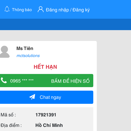
Đăng nhập / Đăng ký
Thông báo
Ms Tiên
mctsolutions
HẾT HẠN
0965 *** ***
BẤM ĐỂ HIỆN SỐ
Chat ngay
Mã số :
17921391
Địa điểm :
Hồ Chí Minh