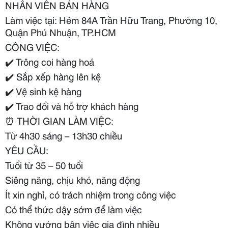
NHÂN VIÊN BÁN HÀNG
Làm việc tại: Hẻm 84A Trần Hữu Trang, Phường 10,
Quận Phú Nhuận, TP.HCM
CÔNG VIỆC:
✔️
Trông coi hàng hoá
✔️
Sắp xếp hàng lên kệ
✔️
Vệ sinh kệ hàng
✔️
Trao đổi và hỗ trợ khách hàng
⏰
THỜI GIAN LÀM VIỆC:
Từ 4h30 sáng – 13h30 chiều
YÊU CẦU:
Tuổi từ 35 – 50 tuổi
Siêng năng, chịu khó, năng động
Ít xin nghỉ, có trách nhiệm trong công việc
Có thể thức dậy sớm để làm việc
Không vướng bận việc gia đình nhiều