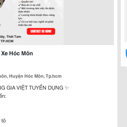
a Xe Hóc Môn
hôn, Huyện Hóc Môn, Tp.hcm
G GIA VIỆT TUYỂN DỤNG
✨
ển:
 tô