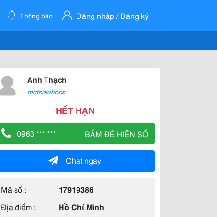
Đăng nhập / Đăng ký
Thông báo
Anh Thạch
mctsolutions
HẾT HẠN
0963 *** ***
BẤM ĐỂ HIỆN SỐ
Chat ngay
Mã số :
17919386
Địa điểm :
Hồ Chí Minh