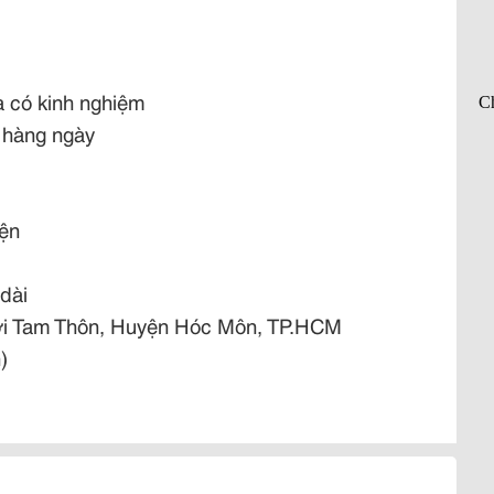
 có kinh nghiệm
0 hàng ngày
iện
 dài
hới Tam Thôn, Huyện Hóc Môn, TP.HCM
)