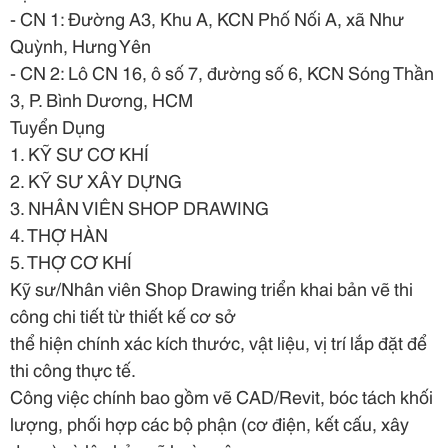
- CN 1: Đường A3, Khu A, KCN Phố Nối A, xã Như
Quỳnh, Hưng Yên
- CN 2: Lô CN 16, ô số 7, đường số 6, KCN Sóng Thần
3, P. Bình Dương, HCM
Tuyển Dụng
1. KỸ SƯ CƠ KHÍ
2. KỸ SƯ XÂY DỰNG
3. NHÂN VIÊN SHOP DRAWING
4. THỢ HÀN
5. THỢ CƠ KHÍ
Kỹ sư/Nhân viên Shop Drawing triển khai bản vẽ thi
công chi tiết từ thiết kế cơ sở
thể hiện chính xác kích thước, vật liệu, vị trí lắp đặt để
thi công thực tế.
Công việc chính bao gồm vẽ CAD/Revit, bóc tách khối
lượng, phối hợp các bộ phận (cơ điện, kết cấu, xây