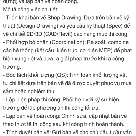
dựng) và lập bản vẽ hoàn công.
Mô tả công việc chi tiết:
- Triển khai bản vẽ Shop Drawing: Dựa trên bản vẽ kỹ
thuật (Design Drawing) và yêu cầu kỹ thuật (Spec) để
vẽ chi tiết 2D/3D (CAD/Revit) các hạng mục thi công.
- Phối hợp bộ phận (Coordination): Rà soát, combine
các hệ thống (kết cấu, kiến trúc, cơ điện MEP) để phát
hiện xung đột và đưa ra giải pháp trước khi ra công
trường.
- Bóc tách khối lượng (QS): Tính toán khối lượng vật
tư chi tiết dựa trên bản vẽ đã được duyệt phục vụ mua
sắm hoặc nghiệm thu.
- Lập biện pháp thi công: Phối hợp với kỹ sư hiện
trường để lập phương án thi công tối ưu.
- Lập bản vẽ hoàn công: Chỉnh sửa, cập nhật bản vẽ
theo thực tế thi công sau khi công trình hoàn thành.
- Trình duyệt bản vẽ: Gửi bản vẽ cho chủ đầu tư/tư vấn