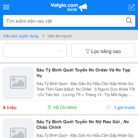
Việc làm, tuyển dụng
Việc tìm người
Lọc nâng cao
Sáu Tỷ Bình Quới Tuyển Nv Order Và Nv Tạp
Vụ
Sáu Tỷ Bình Quới - Đặc Sản Xứ Nẫu Cần Gấp Nhân Sự
Toàn Thời Gian &Bull; Nv Order : 5 Người Sức Khỏe Tốt
- Ưu Tiên Nữ - Lương 7Tr + Tháng 13 - Tip Mỗi Ngày -
Có Ca Suốt Hoặc Ca Gãy - Tháng 2 Ngày Off - Lễ X 2 -
Được Nghỉ Tết Nđ ...
8 triệu
Hồ Chí Minh
1 giờ trước
Sáu Tỷ Bình Quới Tuyển Nv Nữ Rau Gỏi , Nv
Chảo Chính
Sáu Tỷ Bình Quới - Đặc Sản Xứ Nẫu Cần Gấp Nhân Sự