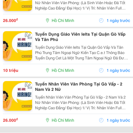
Nữ Nhân Viên Văn Phòng: (Là Sinh Viên Hoặc Đã Tốt
Nghiệp Cao Đẳng/ Đại Học) 1/ Vị Trí: Nhân Viên Full
Time (2 Nam 2 Nữ) Ca Làm: 13:00 Đến 21:00 (1 Tháng
Được Nghỉ Phép 1 Ngày, Và Hưởng Các Ngày...
₫
26.000
Hồ Chí Minh
1 ngày trước
Tuyển Dụng Giáo Viên Ielts Tại Quận Gò Vấp
Và Tân Phú
Tuyển Dụng Giáo Viên Ielts Tại Quận Gò Vấp Và Tân
Phú Trung Tâm Ngoại Ngữ Kiến Tạo C.e.t Thông Báo
Tuyển Dụng Cet Là Một Trung Tâm Ngoại Ngữ Đã Được
Thành Lập 16 Năm Chuyên Về Chương Trình Anh Văn
Học Thuật Ielts &Ndash; Toefl Ibt. Trung Tâm...
10 triệu
Hồ Chí Minh
1 ngày trước
Tuyển Nhân Viên Văn Phòng Tại Gò Vấp - 2
Nam Và 2 Nữ
Tuyển Nhân Viên Văn Phòng Tại Gò Vấp - 2 Nam Và 2
Nữ Nhân Viên Văn Phòng: (Là Sinh Viên Hoặc Đã Tốt
Nghiệp Cao Đẳng/ Đại Học) 1/ Vị Trí: Nhân Viên Full
Time (2 Nam 2 Nữ) Ca Làm: 13:00 Đến 21:00 (1 Tháng
Được Nghỉ Phép 1 Ngày, Và Hưởng Các Ngày...
₫
26.000
Hồ Chí Minh
1 ngày trước