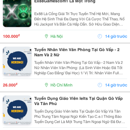
Ex88Gamescom1 Là Một Trong
Ex88 Là Cổng Giải Trí Trực Tuyến Thế Hệ Mới, Mang
Đến Hệ Sinh Thái Đa Dạng Với Cá Cược Thể Thao, Nổ
Hũ Jackpot Và Bắn Cá Hấp Dẫn. Sở Hữu Giao Diện
Hiện Đại Cùng Tốc Độ Xử Lý Giao Dịch Nhanh Chóng,
Ex88 Giúp Người Chơi Trải Nghiệm Liền Mạch Trên
₫
100.000
Hà Nội
14 giờ trước
Mọi...
Tuyển Nhân Viên Văn Phòng Tại Gò Vấp - 2
Nam Và 2 Nữ
Tuyển Nhân Viên Văn Phòng Tại Gò Vấp - 2 Nam Và 2
Nữ Nhân Viên Văn Phòng: (Là Sinh Viên Hoặc Đã Tốt
Nghiệp Cao Đẳng/ Đại Học) 1/ Vị Trí: Nhân Viên Full
Time (2 Nam 2 Nữ) Ca Làm: 13:00 Đến 21:00 (1 Tháng
Được Nghỉ Phép 1 Ngày, Và Hưởng Các Ngày...
₫
26.000
Hồ Chí Minh
14 giờ trước
Tuyển Dụng Giáo Viên Ielts Tại Quận Gò Vấp
Và Tân Phú
Tuyển Dụng Giáo Viên Ielts Tại Quận Gò Vấp Và Tân
Phú Trung Tâm Ngoại Ngữ Kiến Tạo C.e.t Thông Báo
Tuyển Dụng Cet Là Một Trung Tâm Ngoại Ngữ Đã Được
Thành Lập 16 Năm Chuyên Về Chương Trình Anh Văn