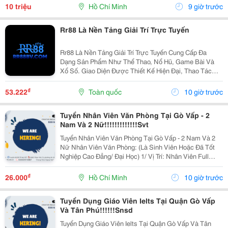
Học Thuật Ielts &Ndash; Toefl Ibt. Trung Tâm...
10 triệu
Hồ Chí Minh
9 giờ trước
Rr88 Là Nền Tảng Giải Trí Trực Tuyến
Rr88 Là Nền Tảng Giải Trí Trực Tuyến Cung Cấp Đa
Dạng Sản Phẩm Như Thể Thao, Nổ Hũ, Game Bài Và
Xổ Số. Giao Diện Được Thiết Kế Hiện Đại, Thao Tác
Đơn Giản Và Tối Ưu Trên Nhiều Thiết Bị. Người Dùng
Có Thể Khám Phá Hệ Sinh Thái Giải Trí Đa Dạng Tại...
₫
53.222
Toàn quốc
10 giờ trước
Tuyển Nhân Viên Văn Phòng Tại Gò Vấp - 2
Nam Và 2 Nữ!!!!!!!!!!!!!Svt
Tuyển Nhân Viên Văn Phòng Tại Gò Vấp - 2 Nam Và 2
Nữ Nhân Viên Văn Phòng: (Là Sinh Viên Hoặc Đã Tốt
Nghiệp Cao Đẳng/ Đại Học) 1/ Vị Trí: Nhân Viên Full
Time (2 Nam 2 Nữ) Ca Làm: 13:00 Đến 21:00 (1 Tháng
Được Nghỉ Phép 1 Ngày, Và Hưởng Các Ngày...
₫
26.000
Hồ Chí Minh
10 giờ trước
Tuyển Dụng Giáo Viên Ielts Tại Quận Gò Vấp
Và Tân Phú!!!!!!Snsd
Tuyển Dụng Giáo Viên Ielts Tại Quận Gò Vấp Và Tân