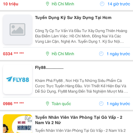
Học Thuật Ielts &Ndash; Toefl Ibt. Trung Tâm...
10 triệu
Hồ Chí Minh
14 giờ trước
Tuyển Dụng Kỹ Sư Xây Dựng Tại Hcm
Công Ty Cp Tư Vấn Và Đầu Tư Xây Dựng Thiên Hoàng
Địa Điểm Làm Việc: Hồ Chí Minh, Đồng Nai Và Các
Vùng Lân Cận, Nghệ An. Tuyển Dụng 1. Kỹ Sư Nội
Nghiệp Công Trình Giao Thông, Cầu Đường : 06 2. Kỹ
Sư Hiện Trường Công Trình Giao Thông, Cầu...
0334 *** ***
Hồ Chí Minh
1 ngày trước
Fly88...............
Khám Phá Fly88 , Nơi Hội Tụ Những Siêu Phẩm Cá
Cược Trực Tuyến Hàng Đầu. Với Thiết Kế Hiện Đại Và
Dễ Sử Dụng, Fly88 Mang Đến Trải Nghiệm Mượt Mà Dù
Bạn Chơi Trên Điện Thoại Hay Máy Tính. Điểm Tựa
Niềm Tin Của Người Chơi Nằm Ở Hệ Thống Thanh
0986 *** ***
Toàn quốc
1 ngày trước
Toán Rõ...
Tuyển Nhân Viên Văn Phòng Tại Gò Vấp - 2
Nam Và 2 Nữ
Tuyển Nhân Viên Văn Phòng Tại Gò Vấp - 2 Nam Và 2