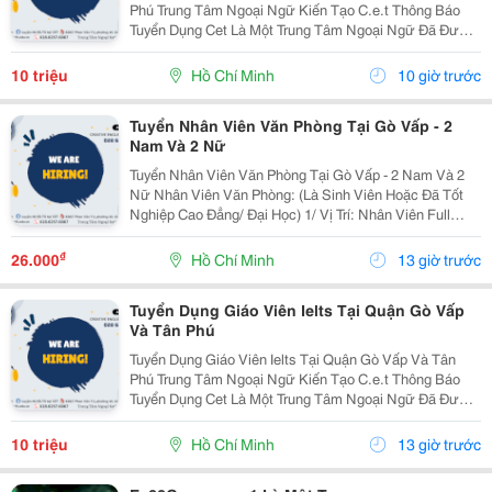
Phú Trung Tâm Ngoại Ngữ Kiến Tạo C.e.t Thông Báo
Tuyển Dụng Cet Là Một Trung Tâm Ngoại Ngữ Đã Được
Thành Lập 16 Năm Chuyên Về Chương Trình Anh Văn
Học Thuật Ielts &Ndash; Toefl Ibt. Trung Tâm...
10 triệu
Hồ Chí Minh
10 giờ trước
Tuyển Nhân Viên Văn Phòng Tại Gò Vấp - 2
Nam Và 2 Nữ
Tuyển Nhân Viên Văn Phòng Tại Gò Vấp - 2 Nam Và 2
Nữ Nhân Viên Văn Phòng: (Là Sinh Viên Hoặc Đã Tốt
Nghiệp Cao Đẳng/ Đại Học) 1/ Vị Trí: Nhân Viên Full
Time (2 Nam 2 Nữ) Ca Làm: 13:00 Đến 21:00 (1 Tháng
Được Nghỉ Phép 1 Ngày, Và Hưởng Các Ngày...
₫
26.000
Hồ Chí Minh
13 giờ trước
Tuyển Dụng Giáo Viên Ielts Tại Quận Gò Vấp
Và Tân Phú
Tuyển Dụng Giáo Viên Ielts Tại Quận Gò Vấp Và Tân
Phú Trung Tâm Ngoại Ngữ Kiến Tạo C.e.t Thông Báo
Tuyển Dụng Cet Là Một Trung Tâm Ngoại Ngữ Đã Được
Thành Lập 16 Năm Chuyên Về Chương Trình Anh Văn
Học Thuật Ielts &Ndash; Toefl Ibt. Trung Tâm...
10 triệu
Hồ Chí Minh
13 giờ trước