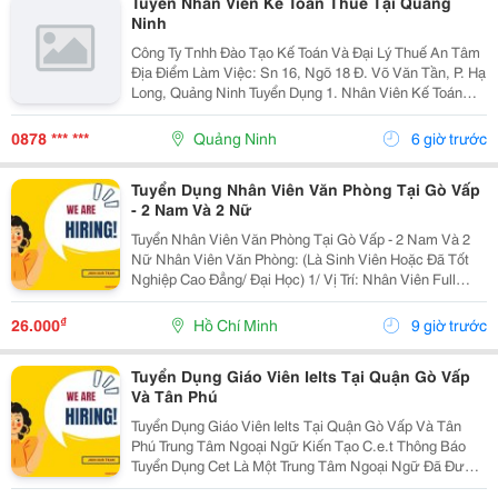
Tuyển Nhân Viên Kế Toán Thuế Tại Quảng
Ninh
Công Ty Tnhh Đào Tạo Kế Toán Và Đại Lý Thuế An Tâm
Địa Điểm Làm Việc: Sn 16, Ngõ 18 Đ. Võ Văn Tần, P. Hạ
Long, Quảng Ninh Tuyển Dụng 1. Nhân Viên Kế Toán
Thuế : 05 Mô Tả Công Việc: &Bull; Thực Hiện Các Công
Việc Liên Quan Đến Kế Toán Thuế...
0878 *** ***
Quảng Ninh
6 giờ trước
Tuyển Dụng Nhân Viên Văn Phòng Tại Gò Vấp
- 2 Nam Và 2 Nữ
Tuyển Nhân Viên Văn Phòng Tại Gò Vấp - 2 Nam Và 2
Nữ Nhân Viên Văn Phòng: (Là Sinh Viên Hoặc Đã Tốt
Nghiệp Cao Đẳng/ Đại Học) 1/ Vị Trí: Nhân Viên Full
Time (2 Nam 2 Nữ) Ca Làm: 13:00 Đến 21:00 (1 Tháng
Được Nghỉ Phép 1 Ngày, Và Hưởng Các Ngày...
₫
26.000
Hồ Chí Minh
9 giờ trước
Tuyển Dụng Giáo Viên Ielts Tại Quận Gò Vấp
Và Tân Phú
Tuyển Dụng Giáo Viên Ielts Tại Quận Gò Vấp Và Tân
Phú Trung Tâm Ngoại Ngữ Kiến Tạo C.e.t Thông Báo
Tuyển Dụng Cet Là Một Trung Tâm Ngoại Ngữ Đã Được
Thành Lập 16 Năm Chuyên Về Chương Trình Anh Văn