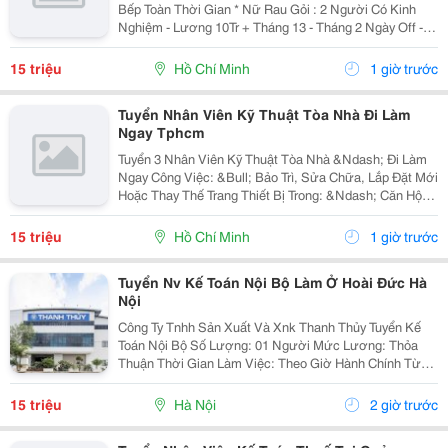
Bếp Toàn Thời Gian * Nữ Rau Gỏi : 2 Người Có Kinh
Nghiệm - Lương 10Tr + Tháng 13 - Tháng 2 Ngày Off -
Lễ X 2 - Được Nghỉ Tết Nđ * Chảo Chính : 2 Người Có
Kinh Nghiệm + Sức Khỏe Tốt...
15 triệu
Hồ Chí Minh
1 giờ trước
Tuyển Nhân Viên Kỹ Thuật Tòa Nhà Đi Làm
Ngay Tphcm
Tuyển 3 Nhân Viên Kỹ Thuật Tòa Nhà &Ndash; Đi Làm
Ngay Công Việc: &Bull; Bảo Trì, Sửa Chữa, Lắp Đặt Mới
Hoặc Thay Thế Trang Thiết Bị Trong: &Ndash; Căn Hộ
Dịch Vụ &Ndash; Nhà Trọ, Chung Cư Mini &Bull; Kiểm
Tra Và Xử Lý Sự Cố Phát Sinh...
15 triệu
Hồ Chí Minh
1 giờ trước
Tuyển Nv Kế Toán Nội Bộ Làm Ở Hoài Đức Hà
Nội
Công Ty Tnhh Sản Xuất Và Xnk Thanh Thủy Tuyển Kế
Toán Nội Bộ Số Lượng: 01 Người Mức Lương: Thỏa
Thuận Thời Gian Làm Việc: Theo Giờ Hành Chính Từ
Thứ 2 Đến Thứ 7. Nội Dung Công Việc: - Làm Hợp Đồng
Mua Bán, Tính Lương Nhân Viên, Hợp...
15 triệu
Hà Nội
2 giờ trước