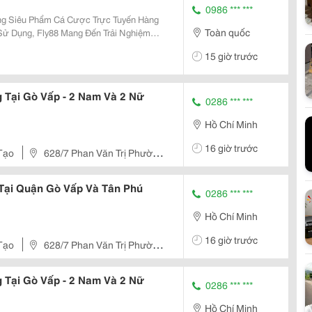
0986 *** ***
ng Siêu Phẩm Cá Cược Trực Tuyến Hàng
Toàn quốc
 Sử Dụng, Fly88 Mang Đến Trải Nghiệm
hoại Hay Máy Tính. Điểm Tựa Niềm Tin Của
15 giờ trước
h Toán Rõ...
 Tại Gò Vấp - 2 Nam Và 2 Nữ
0286 *** ***
Hồ Chí Minh
16 giờ trước
Tạo
628/7 Phan Văn Trị Phường
 Tại Quận Gò Vấp Và Tân Phú
0286 *** ***
Hồ Chí Minh
16 giờ trước
Tạo
628/7 Phan Văn Trị Phường
 Tại Gò Vấp - 2 Nam Và 2 Nữ
0286 *** ***
Hồ Chí Minh