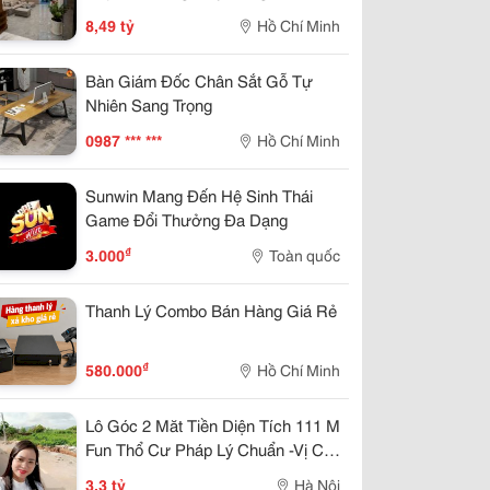
Quận 12
8,49 tỷ
Hồ Chí Minh
Bàn Giám Đốc Chân Sắt Gỗ Tự
Nhiên Sang Trọng
0987 *** ***
Hồ Chí Minh
Sunwin Mang Đến Hệ Sinh Thái
Game Đổi Thưởng Đa Dạng
₫
3.000
Toàn quốc
Thanh Lý Combo Bán Hàng Giá Rẻ
₫
580.000
Hồ Chí Minh
Lô Góc 2 Măt Tiền Diện Tích 111 M
Fun Thổ Cư Pháp Lý Chuẩn -Vị Chí
Lô Đất Cực Thoáng Mát ,Đất Nằm
3,3 tỷ
Hà Nội