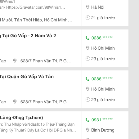
Hà Nội
Winis1
/
21 giờ trước
Https://Coub.com/98Winis1 Https://Noti.st/Megancurtis ...
 Mười, Tân Thới Hiệp, Hồ Chí Minh,
 Tại Gò Vấp - 2 Nam Và 2
0286 *** ***
Hồ Chí Minh
23 giờ trước
Tạo
628/7 Phan Văn Trị, P. Gò
 Tại Quận Gò Vấp Và Tân
0286 *** ***
Hồ Chí Minh
23 giờ trước
Tạo
628/7 Phan Văn Trị, P. Gò
 Làng Đhqg Tp.hcm)
0931 *** ***
 Thu Nhập 9&Ndash;15 Triệu/Tháng Bạn
Bình Dương
Tảng Kỹ Thuật? Đây Là Cơ Hội Để Gia Nhập
 Nghiệp Ngọc Phương &Ndash; Đơn Vị