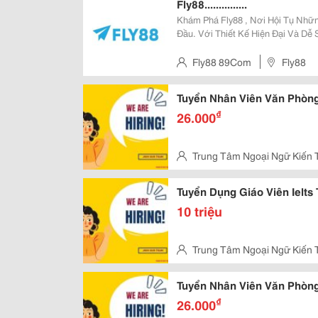
Fly88...............
Khám Phá Fly88 , Nơi Hội Tụ Nhữ
Đầu. Với Thiết Kế Hiện Đại Và Dễ
Mượt Mà Dù Bạn Chơi Trên Điện T
Người Chơi Nằm Ở Hệ Thống Than
Fly88 89Com
Fly88
Tuyển Nhân Viên Văn Phòng
₫
26.000
Trung Tâm Ngoại Ngữ Kiến 
10, Quận Gò Vấp
Tuyển Dụng Giáo Viên Ielts
10 triệu
Trung Tâm Ngoại Ngữ Kiến 
10, Quận Gò Vấp
Tuyển Nhân Viên Văn Phòng
₫
26.000