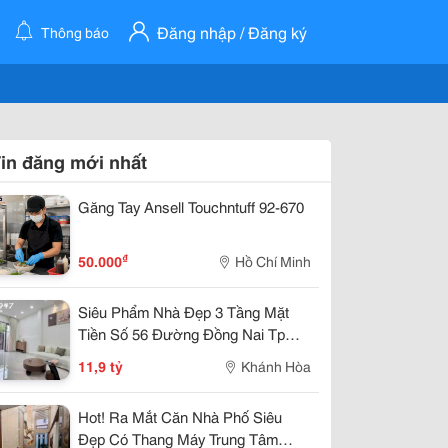
Đăng nhập / Đăng ký
Thông báo
in đăng mới nhất
Găng Tay Ansell Touchntuff 92-670
₫
50.000
Hồ Chí Minh
Siêu Phẩm Nhà Đẹp 3 Tầng Mặt
Tiền Số 56 Đường Đồng Nai Tp
Nha Trang Giá 11,9 Tỷ.
11,9 tỷ
Khánh Hòa
Hot! Ra Mắt Căn Nhà Phố Siêu
Đẹp Có Thang Máy Trung Tâm