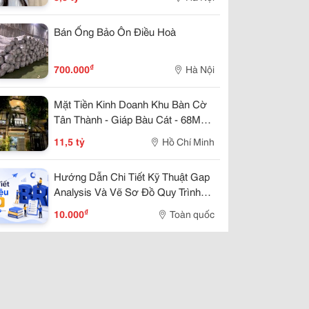
Mặt Đường Chục
Bán Ống Bảo Ôn Điều Hoà
₫
700.000
Hà Nội
Mặt Tiền Kinh Doanh Khu Bàn Cờ
Tân Thành - Giáp Bàu Cát - 68M² -
5 Tầng - Nhỉnh 11 Tỷ
11,5 tỷ
Hồ Chí Minh
Hướng Dẫn Chi Tiết Kỹ Thuật Gap
Analysis Và Vẽ Sơ Đồ Quy Trình
As-Is / To-Be Trong Dự Án Chuyển
₫
10.000
Toàn quốc
Đổi Số