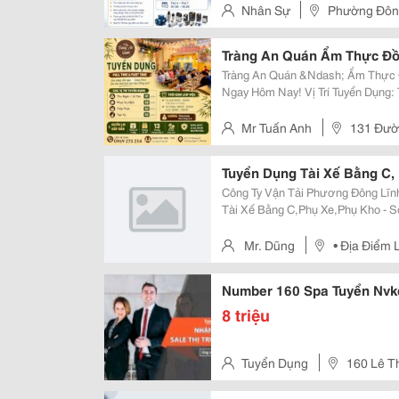
Chuyên Cung Cấp Thiết Bị Công Ng
Nhân Sự
Phường Đôn
Tp.hcm)
Tràng An Quán Ẩm Thực Đ
Tràng An Quán &Ndash; Ẩm Thực Đồng Quê T
Ngay Hôm Nay! Vị Trí Tuyển Dụng: Thu Ngân/Lễ Tân: 01 ️ Phục Vụ (Nữ): 08 Tiếp
Thực: 02 Tạp Vụ: 02 ⏰ Thời Gian Làm Việc: &Bull; Ca Full: 9:00 &Ndash;
22:00 (Nghỉ Giữa Ca...
Mr Tuấn Anh
131 Đườ
Tuyển Dụng Tài Xế Bằng C,
Công Ty Vận Tải Phương Đông Lĩnh Vực Kinh Doanh: Logistics Tuyển Dụng:
Tài Xế Bằng C,Phụ Xe,Phụ Kho - Số Lượng: 15 -Thời Gian Làm Việc: Sáng Từ
7H -18H30H Mô Tả Cv: -Chạy Xe Tải 2.5T - 5T -Giao Hàng Trong Phạm Vi Thành
Phố Hn, Các Tỉnh...
Mr. Dũng
• Địa Điểm 
Riêng, P Thới An, Hcm
Number 160 Spa Tuyển Nvk
8 triệu
Tuyển Dụng
160 Lê T