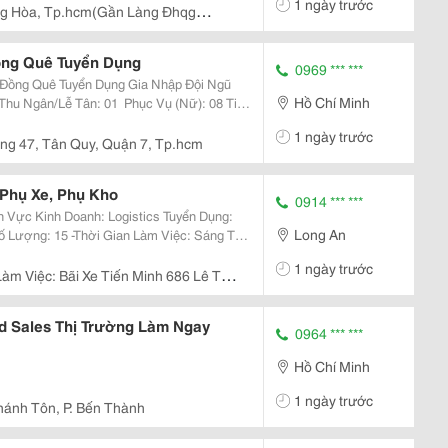
1 ngày trước
hiệp...
g Hòa, Tp.hcm(Gần Làng Đhqg
ồng Quê Tuyển Dụng
0969 *** ***
uyển Dụng Gia Nhập Đội Ngũ
Hồ Chí Minh
1 ngày trước
ng 47, Tân Quy, Quận 7, Tp.hcm
 Phụ Xe, Phụ Kho
0914 *** ***
Long An
1 ngày trước
Làm Việc: Bãi Xe Tiến Minh 686 Lê Thị
d Sales Thị Trường Làm Ngay
0964 *** ***
Hồ Chí Minh
1 ngày trước
hánh Tôn, P. Bến Thành