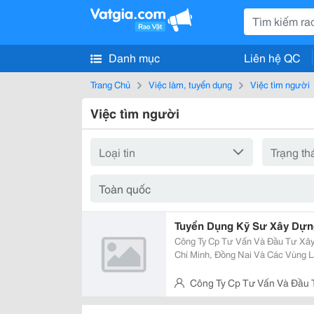
Danh mục
Liên hệ QC
Trang Chủ
Việc làm, tuyển dụng
Việc tìm người
Việc tìm người
Tuyển Dụng Kỹ Sư Xây Dựn
Công Ty Cp Tư Vấn Và Đầu Tư Xây Dựng Thiên H
Chí Minh, Đồng Nai Và Các Vùng Lân Cận, Nghệ An
Nghiệp Công Trình Giao Thông, Cầu Đường : 06 2. Kỹ
Trình Giao Thông, Cầu...
Công Ty Cp Tư Vấn Và Đầu
Chí Minh