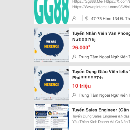
Https://Gg888.Me/ Https://X.com/98Winis1
Https://Www.pinterest.com/98Winis1/ Https://Gravatar.com/98
Https://Www.tumblr.com/98Winis1 Https://Www.reddit.com/User/98Winis
47-75 Hẻm 134 Đ. Thị
Vietnam
Tuyển Nhân Viên Văn Phòng
Nữ!!!!!!!Yhj
₫
26.000
Trung Tâm Ngoại Ngữ Kiến 
Vấp
Tuyển Dụng Giáo Viên Ielts
Phú!!!!!!!!!!!Trh
10 triệu
Trung Tâm Ngoại Ngữ Kiến 
Vấp
Tuyển Sales Engineer (Gần
Tuyển Dụng Sales Engineer &Ndash;
Yêu Thích Kinh Doanh Và Có Nền 
Công Ty Tnhh Tmdv Thiết Bị Công