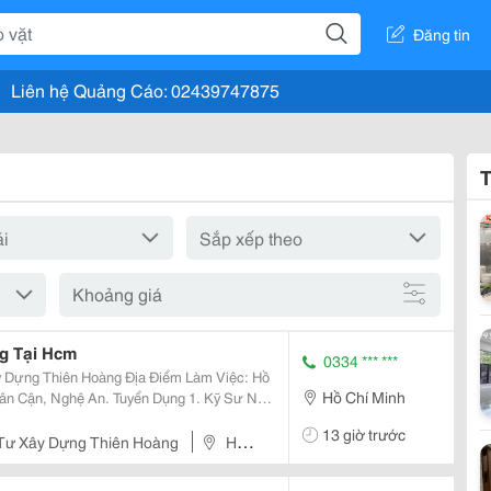
Đăng tin
Liên hệ Quảng Cáo: 02439747875
T
Khoảng giá
g Tại Hcm
0334 *** ***
oàng Địa Điểm Làm Việc: Hồ
Hồ Chí Minh
. Tuyển Dụng 1. Kỹ Sư Nội
 Sư Hiện Trường Công
13 giờ trước
 Tư Xây Dựng Thiên Hoàng
Hồ