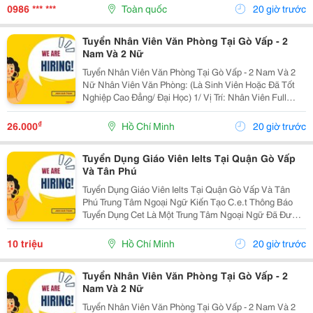
Niềm Tin Của Người Chơi Nằm Ở Hệ Thống Thanh
0986 *** ***
Toàn quốc
20 giờ trước
Toán Rõ...
Tuyển Nhân Viên Văn Phòng Tại Gò Vấp - 2
Nam Và 2 Nữ
Tuyển Nhân Viên Văn Phòng Tại Gò Vấp - 2 Nam Và 2
Nữ Nhân Viên Văn Phòng: (Là Sinh Viên Hoặc Đã Tốt
Nghiệp Cao Đẳng/ Đại Học) 1/ Vị Trí: Nhân Viên Full
Time (2 Nam 2 Nữ) Ca Làm: 13:00 Đến 21:00 (1 Tháng
Được Nghỉ Phép 1 Ngày, Và Hưởng Các Ngày...
₫
26.000
Hồ Chí Minh
20 giờ trước
Tuyển Dụng Giáo Viên Ielts Tại Quận Gò Vấp
Và Tân Phú
Tuyển Dụng Giáo Viên Ielts Tại Quận Gò Vấp Và Tân
Phú Trung Tâm Ngoại Ngữ Kiến Tạo C.e.t Thông Báo
Tuyển Dụng Cet Là Một Trung Tâm Ngoại Ngữ Đã Được
Thành Lập 16 Năm Chuyên Về Chương Trình Anh Văn
Học Thuật Ielts &Ndash; Toefl Ibt. Trung Tâm...
10 triệu
Hồ Chí Minh
20 giờ trước
Tuyển Nhân Viên Văn Phòng Tại Gò Vấp - 2
Nam Và 2 Nữ
Tuyển Nhân Viên Văn Phòng Tại Gò Vấp - 2 Nam Và 2