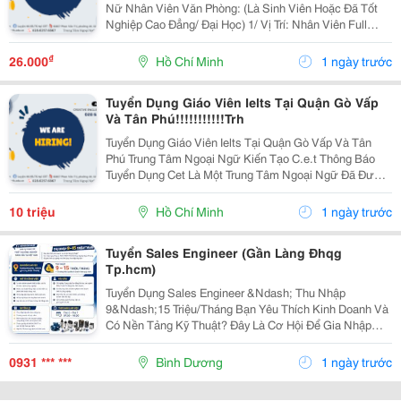
Nữ Nhân Viên Văn Phòng: (Là Sinh Viên Hoặc Đã Tốt
Nghiệp Cao Đẳng/ Đại Học) 1/ Vị Trí: Nhân Viên Full
Time (2 Nam 2 Nữ) Ca Làm: 13:00 Đến 21:00 (1 Tháng
Được Nghỉ Phép 1 Ngày, Và Hưởng Các Ngày...
₫
26.000
Hồ Chí Minh
1 ngày trước
Tuyển Dụng Giáo Viên Ielts Tại Quận Gò Vấp
Và Tân Phú!!!!!!!!!!!Trh
Tuyển Dụng Giáo Viên Ielts Tại Quận Gò Vấp Và Tân
Phú Trung Tâm Ngoại Ngữ Kiến Tạo C.e.t Thông Báo
Tuyển Dụng Cet Là Một Trung Tâm Ngoại Ngữ Đã Được
Thành Lập 16 Năm Chuyên Về Chương Trình Anh Văn
Học Thuật Ielts &Ndash; Toefl Ibt. Trung Tâm...
10 triệu
Hồ Chí Minh
1 ngày trước
Tuyển Sales Engineer (Gần Làng Đhqg
Tp.hcm)
Tuyển Dụng Sales Engineer &Ndash; Thu Nhập
9&Ndash;15 Triệu/Tháng Bạn Yêu Thích Kinh Doanh Và
Có Nền Tảng Kỹ Thuật? Đây Là Cơ Hội Để Gia Nhập
Công Ty Tnhh Tmdv Thiết Bị Công Nghiệp Ngọc Phương
&Ndash; Đơn Vị Chuyên Cung Cấp Thiết Bị Công
0931 *** ***
Bình Dương
1 ngày trước
Nghiệp...