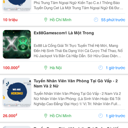
Phú Trung Tâm Ngoại Ngữ Kiến Tạo C.e.t Thông Báo
Tuyển Dụng Cet Là Một Trung Tâm Ngoại Ngữ Đã Được
Thành Lập 16 Năm Chuyên Về Chương Trình Anh Văn
Học Thuật Ielts &Ndash; Toefl Ibt. Trung Tâm...
10 triệu
Hồ Chí Minh
55 phút trước
Ex88Gamescom1 Là Một Trong
Ex88 Là Cổng Giải Trí Trực Tuyến Thế Hệ Mới, Mang
Đến Hệ Sinh Thái Đa Dạng Với Cá Cược Thể Thao, Nổ
Hũ Jackpot Và Bắn Cá Hấp Dẫn. Sở Hữu Giao Diện
Hiện Đại Cùng Tốc Độ Xử Lý Giao Dịch Nhanh Chóng,
Ex88 Giúp Người Chơi Trải Nghiệm Liền Mạch Trên
₫
100.000
Hà Nội
1 giờ trước
Mọi...
Tuyển Nhân Viên Văn Phòng Tại Gò Vấp - 2
Nam Và 2 Nữ
Tuyển Nhân Viên Văn Phòng Tại Gò Vấp - 2 Nam Và 2
Nữ Nhân Viên Văn Phòng: (Là Sinh Viên Hoặc Đã Tốt
Nghiệp Cao Đẳng/ Đại Học) 1/ Vị Trí: Nhân Viên Full
Time (2 Nam 2 Nữ) Ca Làm: 13:00 Đến 21:00 (1 Tháng
Được Nghỉ Phép 1 Ngày, Và Hưởng Các Ngày...
₫
26.000
Hồ Chí Minh
1 giờ trước