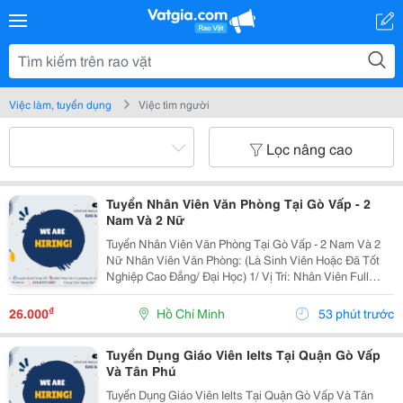
Việc làm, tuyển dụng
Việc tìm người
Lọc nâng cao
Tuyển Nhân Viên Văn Phòng Tại Gò Vấp - 2
Nam Và 2 Nữ
Tuyển Nhân Viên Văn Phòng Tại Gò Vấp - 2 Nam Và 2
Nữ Nhân Viên Văn Phòng: (Là Sinh Viên Hoặc Đã Tốt
Nghiệp Cao Đẳng/ Đại Học) 1/ Vị Trí: Nhân Viên Full
Time (2 Nam 2 Nữ) Ca Làm: 13:00 Đến 21:00 (1 Tháng
Được Nghỉ Phép 1 Ngày, Và Hưởng Các Ngày...
₫
26.000
Hồ Chí Minh
53 phút trước
Tuyển Dụng Giáo Viên Ielts Tại Quận Gò Vấp
Và Tân Phú
Tuyển Dụng Giáo Viên Ielts Tại Quận Gò Vấp Và Tân