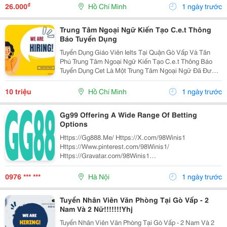
Được Nghỉ Phép 1 Ngày, Và Hưởng Các Ngày...
₫
26.000
Hồ Chí Minh
1 ngày trước
Trung Tâm Ngoại Ngữ Kiến Tạo C.e.t Thông
Báo Tuyển Dụng
Tuyển Dụng Giáo Viên Ielts Tại Quận Gò Vấp Và Tân
Phú Trung Tâm Ngoại Ngữ Kiến Tạo C.e.t Thông Báo
Tuyển Dụng Cet Là Một Trung Tâm Ngoại Ngữ Đã Được
Thành Lập 16 Năm Chuyên Về Chương Trình Anh Văn
Học Thuật Ielts &Ndash; Toefl Ibt. Trung Tâm...
10 triệu
Hồ Chí Minh
1 ngày trước
Gg99 Offering A Wide Range Of Betting
Options
Https://Gg888.Me/ Https://X.com/98Winis1
Https://Www.pinterest.com/98Winis1/
Https://Gravatar.com/98Winis1
Https://Www.tumblr.com/98Winis1
Https://Www.reddit.com/User/98Winis/
0976 *** ***
Hà Nội
1 ngày trước
Https://Coub.com/98Winis1 Https://Noti.st/Megancurtis
...
Tuyển Nhân Viên Văn Phòng Tại Gò Vấp - 2
Nam Và 2 Nữ!!!!!!!Yhj
Tuyển Nhân Viên Văn Phòng Tại Gò Vấp - 2 Nam Và 2