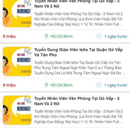
Tuyển Nhân Viên Văn Phòng Tại Gò Vấp - 2
Nam Và 2 Nữ
Tuyển Nhân Viên Văn Phòng Tại Gò Vấp - 2 Nam Và 2
Nữ Nhân Viên Văn Phòng: (Là Sinh Viên Hoặc Đã Tốt
Nghiệp Cao Đẳng/ Đại Học) 1/ Vị Trí: Nhân Viên Full
Time (2 Nam 2 Nữ) Ca Làm: 13:00 Đến 21:00 (1 Tháng
Được Nghỉ Phép 1 Ngày, Và Hưởng Các Ngày...
9 triệu
Hồ Chí Minh
1 ngày trước
Tuyển Dụng Giáo Viên Ielts Tại Quận Gò Vấp
Và Tân Phú
Tuyển Dụng Giáo Viên Ielts Tại Quận Gò Vấp Và Tân
Phú Trung Tâm Ngoại Ngữ Kiến Tạo C.e.t Thông Báo
Tuyển Dụng Cet Là Một Trung Tâm Ngoại Ngữ Đã Được
Thành Lập 16 Năm Chuyên Về Chương Trình Anh Văn
Học Thuật Ielts &Ndash; Toefl Ibt. Trung Tâm...
9 triệu
Hồ Chí Minh
1 ngày trước
Tuyển Nhân Viên Văn Phòng Tại Gò Vấp - 2
Nam Và 2 Nữ
Tuyển Nhân Viên Văn Phòng Tại Gò Vấp - 2 Nam Và 2
Nữ Nhân Viên Văn Phòng: (Là Sinh Viên Hoặc Đã Tốt
Nghiệp Cao Đẳng/ Đại Học) 1/ Vị Trí: Nhân Viên Full
Time (2 Nam 2 Nữ) Ca Làm: 13:00 Đến 21:00 (1 Tháng