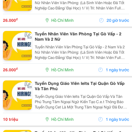
Nữ Nhân Viên Văn Phòng: (Là Sinh Viên Hoặc Đã Tốt
Nghiệp Cao Đẳng/ Đại Học) 1/ Vị Trí: Nhân Viên Full
Time (2 Nam 2 Nữ) Ca Làm: 13:00 Đến 21:00 (1 Tháng
Được Nghỉ Phép 1 Ngày, Và Hưởng Các Ngày...
₫
26.000
Hồ Chí Minh
20 giờ trước
Tuyển Nhân Viên Văn Phòng Tại Gò Vấp - 2
Nam Và 2 Nữ
Tuyển Nhân Viên Văn Phòng Tại Gò Vấp - 2 Nam Và 2
Nữ Nhân Viên Văn Phòng: (Là Sinh Viên Hoặc Đã Tốt
Nghiệp Cao Đẳng/ Đại Học) 1/ Vị Trí: Nhân Viên Full
Time (2 Nam 2 Nữ) Ca Làm: 13:00 Đến 21:00 (1 Tháng
Được Nghỉ Phép 1 Ngày, Và Hưởng Các Ngày...
₫
26.000
Hồ Chí Minh
1 ngày trước
Tuyển Dụng Giáo Viên Ielts Tại Quận Gò Vấp
Và Tân Phú
Tuyển Dụng Giáo Viên Ielts Tại Quận Gò Vấp Và Tân
Phú Trung Tâm Ngoại Ngữ Kiến Tạo C.e.t Thông Báo
Tuyển Dụng Cet Là Một Trung Tâm Ngoại Ngữ Đã Được
Thành Lập 16 Năm Chuyên Về Chương Trình Anh Văn
Học Thuật Ielts &Ndash; Toefl Ibt. Trung Tâm...
10 triệu
Hồ Chí Minh
1 ngày trước