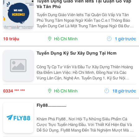
Tuyển Dụng Giáo Viên Ielts Tại Quận Gò Vấp
Và Tân Phú
Tuyển Dụng Giáo Viên Ielts Tại Quận Gò Vấp Và Tân
Phú Trung Tâm Ngoại Ngữ Kiến Tạo C.e.t Thông Báo
Tuyển Dụng Cet Là Một Trung Tâm Ngoại Ngữ Đã Được
Thành Lập 16 Năm Chuyên Về Chương Trình Anh Văn
Học Thuật Ielts &Ndash; Toefl Ibt. Trung Tâm...
10 triệu
Hồ Chí Minh
1 giờ trước
Tuyển Dụng Kỹ Sư Xây Dựng Tại Hcm
Công Ty Cp Tư Vấn Và Đầu Tư Xây Dựng Thiên Hoàng
Địa Điểm Làm Việc: Hồ Chí Minh, Đồng Nai Và Các
Vùng Lân Cận, Nghệ An. Tuyển Dụng 1. Kỹ Sư Nội
Nghiệp Công Trình Giao Thông, Cầu Đường : 06 2. Kỹ
Sư Hiện Trường Công Trình Giao Thông, Cầu...
0334 *** ***
Hồ Chí Minh
18 giờ trước
Fly88...............
Khám Phá Fly88 , Nơi Hội Tụ Những Siêu Phẩm Cá
Cược Trực Tuyến Hàng Đầu. Với Thiết Kế Hiện Đại Và
Dễ Sử Dụng, Fly88 Mang Đến Trải Nghiệm Mượt Mà Dù
Bạn Chơi Trên Điện Thoại Hay Máy Tính. Điểm Tựa